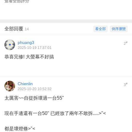
查看全部評分
全部回覆
看全部
倒序瀏覽
14
phuang3
#
2
2025-10-19 17:37:01
恭喜完修! 大螢幕不好搞
Chienlin
#
3
2025-10-20 10:52:32
太厲害~~自從拆壞過一台55"
現在手邊還有一台50" 已經放了兩年不敢拆.....>"<
都是壞燈條>"<