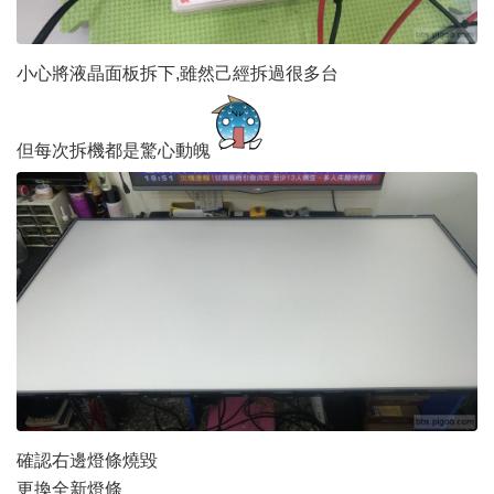
小心將液晶面板拆下,雖然己經拆過很多台
但每次拆機都是驚心動魄
確認右邊燈條燒毀
更換全新燈條