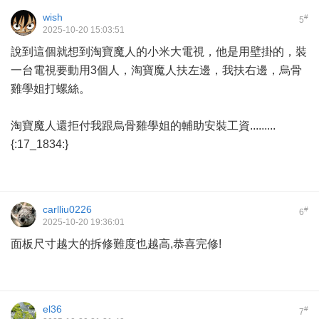
wish
#
5
2025-10-20 15:03:51
說到這個就想到淘寶魔人的小米大電視，他是用壁掛的，裝
一台電視要動用3個人，淘寶魔人扶左邊，我扶右邊，烏骨
雞學姐打螺絲。
淘寶魔人還拒付我跟烏骨雞學姐的輔助安裝工資.........
{:17_1834:}
carlliu0226
#
6
2025-10-20 19:36:01
面板尺寸越大的拆修難度也越高,恭喜完修!
el36
#
7