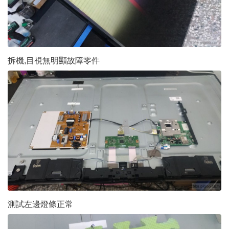
拆機,目視無明顯故障零件
測試左邊燈條正常