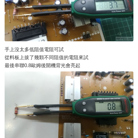
手上沒太多低阻值電阻可試
從料板上拔了幾顆不同阻值的電阻來試
最後串聯0.8歐姆後開機背光會亮起