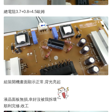
總電阻3.7+0.8=4.5歐姆
組裝開機畫面顯示正常,背光亮起
液晶面板無損,幸好沒被我拆壞
順利完修,收工