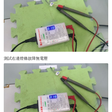
測試右邊燈條故障無電壓