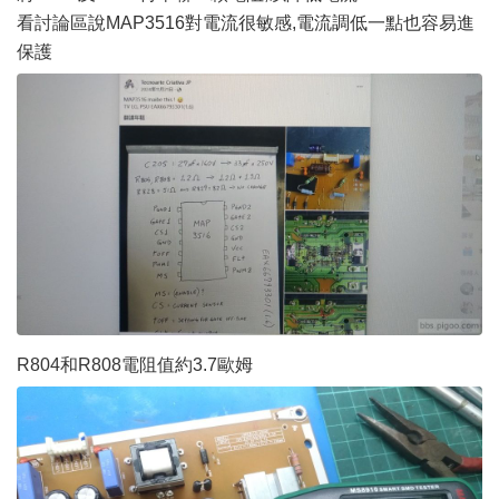
看討論區說MAP3516對電流很敏感,電流調低一點也容易進
保護
R804和R808電阻值約3.7歐姆