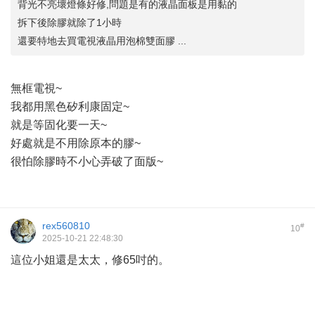
背光不亮壞燈條好修,問題是有的液晶面板是用黏的
拆下後除膠就除了1小時
還要特地去買電視液晶用泡棉雙面膠 ...
無框電視~
我都用黑色矽利康固定~
就是等固化要一天~
好處就是不用除原本的膠~
很怕除膠時不小心弄破了面版~
rex560810
#
10
2025-10-21 22:48:30
這位小姐還是太太，修65吋的。