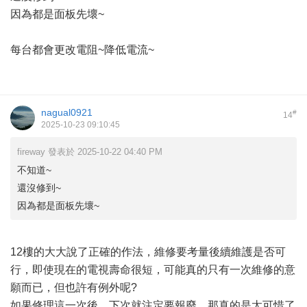
因為都是面板先壞~
每台都會更改電阻~降低電流~
nagual0921
#
14
2025-10-23 09:10:45
fireway 發表於 2025-10-22 04:40 PM
不知道~
還沒修到~
因為都是面板先壞~
12樓的大大說了正確的作法，維修要考量後續維護是否可
行，即使現在的電視壽命很短，可能真的只有一次維修的意
願而已，但也許有例外呢?
如果修理這一次後，下次就注定要報廢，那真的是太可惜了