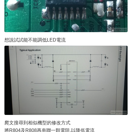
想說試試能不能調低LED電流
爬文搜尋到相似機型的修改方式
將R804及R808再串聯一顆電阻,以降低電流