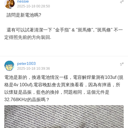
nessie
#
4
2025-10-18 00:28:50
請問是新電池嗎?
還有可以試著清潔一下 "金手指" & "斑馬條", "斑馬條" 不一
定得照先前的方向裝回.
peter1003
#
5
2025-10-18 10:39:36
電池是新的，換過電池情況一樣，電容解焊量測有103uf (規
格是4v 100uf),電容晚點會去買來換看看，因為有摔過，所
以懷疑是晶振，藍色的換掉，問題相同，這個元件是
32.768KHz的晶振嗎？