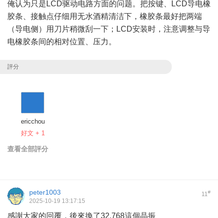
俺认为只是LCD驱动电路方面的问题。把按键、LCD导电橡
胶条、接触点仔细用无水酒精清洁下，橡胶条最好把两端
（导电侧）用刀片稍微刮一下；LCD安装时，注意调整与导
电橡胶条间的相对位置、压力。
評分
ericchou
好文 + 1
查看全部評分
peter1003
#
11
2025-10-19 13:17:15
感謝大家的回覆，後來換了32.768這個晶振