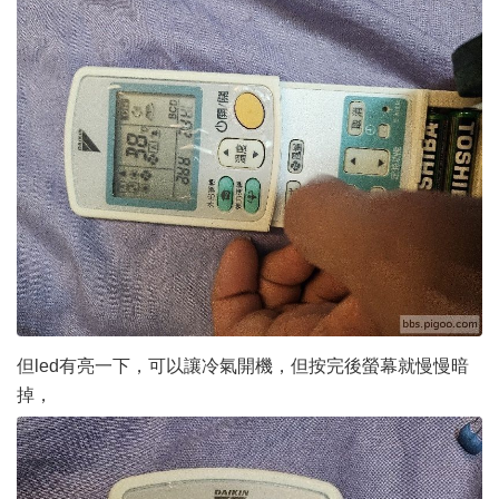
但led有亮一下，可以讓冷氣開機，但按完後螢幕就慢慢暗
掉，