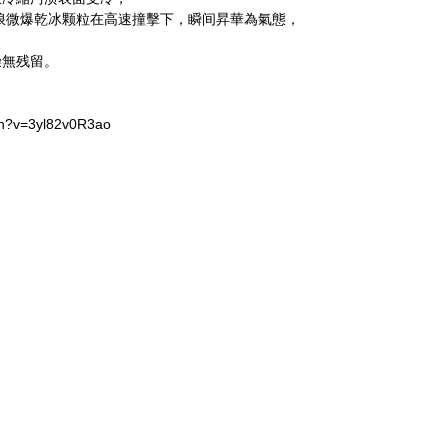
浪微爆乾冰颗粒在高速撞擊下，瞬间昇華為氣態，
燥無残留。
ch?v=3yl82v0R3ao