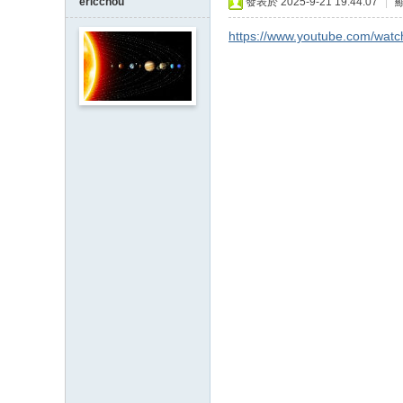
ericchou
發表於 2025-9-21 19:44:07
|
https://www.youtube.com/wa