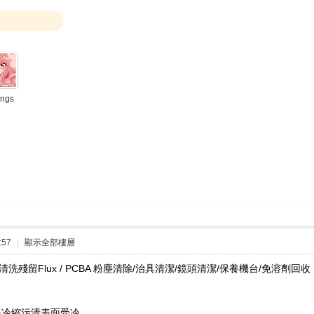
ings
:57
|
顯示全部樓層
---清洗殘留Flux / PCBA 粉塵清除/治具清潔/鏡頭清潔/保養機台/免溶劑回收
脹冷縮污渍表面受冷，