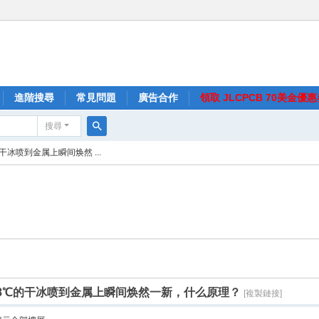
進階搜尋
常見問題
廣告合作
領取 JLCPCB 70美金優
搜尋
搜
干冰喷到金属上瞬间焕然 ...
尋
-78℃的干冰喷到金属上瞬间焕然一新，什么原理？
[複製鏈接]