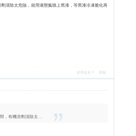
溶劑清除太危險，就用液態氮噴上舊漆，等舊漆冷凍脆化再
使用道具
舉報
有機溶劑清除太 ...