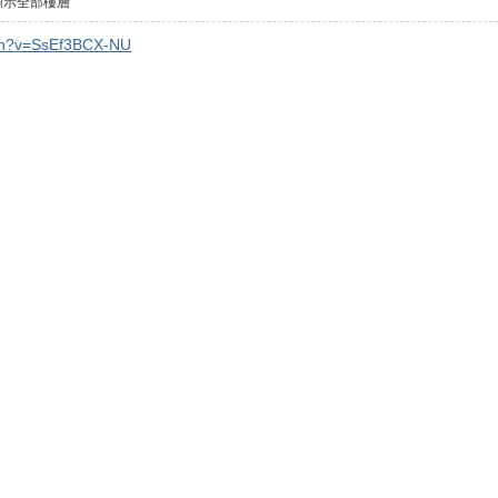
顯示全部樓層
tch?v=SsEf3BCX-NU