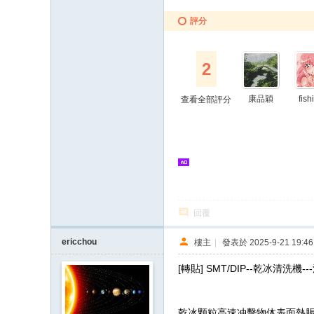
評分
2
康品穎
fish
查看全部評分
回覆
ericchou
樓主
|
發表於 2025-9-21 19:46
[轉貼] SMT/DIP--乾冰清洗機
乾冰颗粒高速冲擊物体表面熱