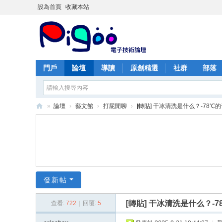
設為首頁
收藏本站
門戶
論壇
導讀
原創精選
社群
部落
»
論壇
›
藝文館
›
打屁閒聊
›
[轉貼] 干冰清洗是什么？-78℃的
PI
G
O
O
痞
發新帖
酷
[轉貼] 干冰清洗是什么？
查看:
722
|
回覆:
5
網