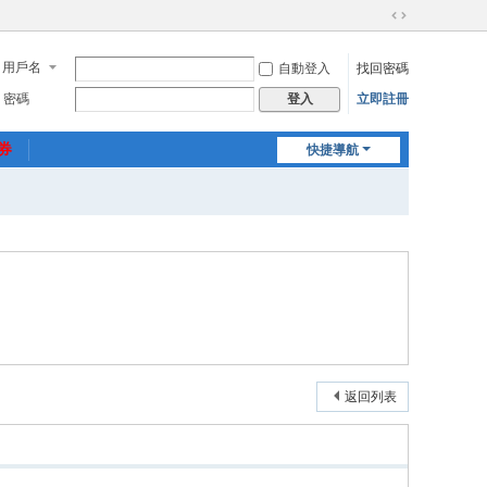
切
換
用戶名
自動登入
找回密碼
到
寬
密碼
立即註冊
登入
版
惠券
快捷導航
返回列表