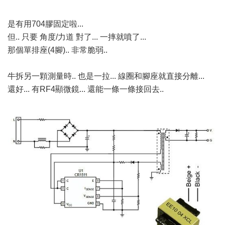
是有用704膠固定啦...
但.. 只要 角度/力道 對了... 一摔就噴了...
那個單排座(4腳).. 非常脆弱..
牛拆另一顆測量時.. 也是一拉... 線圈和腳座就直接分離...
還好... 有RF4顯微鏡... 還能一條一條接回去..