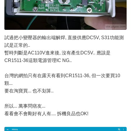
試過把小變壓器的輸出端解焊, 直接供應DC5V, S31功能測
試是正常的..
暫時判斷是AC110V進來後, 沒有產生DC5V.. 應該是
CR1511-36這顆電源管理IC NG..
台灣的網拍只有在露天有看到CR1511-36, 但一次要買10
顆...
要在淘寶買... 也不划算..
所以... 萬事問痞友...
看看會不會剛好有人有.... 拆機良品也OK!