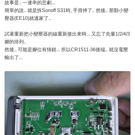
故事是.. 一連串的悲劇...
簡單的說.. 就是拆Sonoff S31時, 手滑摔了.. 然後.. 那顆小變
壓器(EE10)就逃家了..
試著重新把小變壓器的線重新接出來時... 又忘了先量1/2/4/3
腳的排列..
然後.. 可能是腳位有猜錯... 所以CR1511-36後端.. 就沒電壓
輸出了...