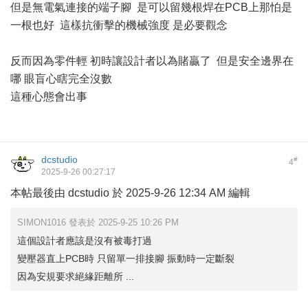
但是無電氣連接的端子腳 是可以留幾根焊在PCB上那怕是
一根也好 這樣抗衝擊的機械強度 是必要觀念
反而因為零件輕 初時讓設計者以為賭贏了 但是安全邊界在
哪 眼盲心瞎完全沒數
這種心態會出事
dcstudio
#
4
2025-9-26 00:27:17
本帖最後由 dcstudio 於 2025-9-26 12:34 AM 編輯
SIMON1016 發表於 2025-9-25 10:26 PM
這個設計者應該是沒有被毒打過
變壓器直上PCB時 只留單一排接腳 振動時一定斷裂
因為安規要求絕緣距離所 ...