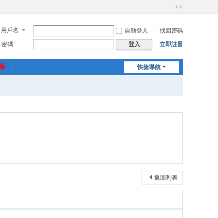
切
換
用戶名
自動登入
找回密碼
到
寬
密碼
立即註冊
登入
版
惠券
快捷導航
返回列表