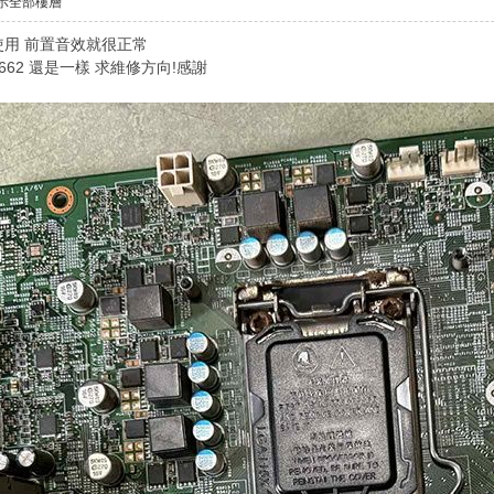
示全部樓層
 使用 前置音效就很正常
C662 還是一樣 求維修方向!感謝