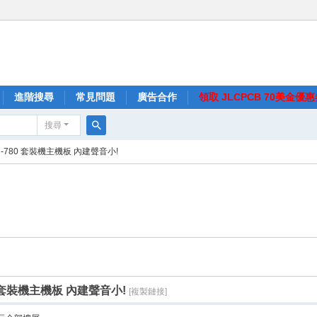
進階搜尋
常見問題
廣告合作
領取 JLCPCB 70美金優
搜尋
搜
TC-780 套裝機主機板 內建聲音小!
尋
80 套裝機主機板 內建聲音小!
[複製鏈接]