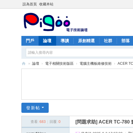
設為首頁
收藏本站
門戶
論壇
導讀
原創精選
社群
部落
»
論壇
›
電子相關技術版區
›
電腦主機板維修技術
›
ACER 
PI
G
O
O
痞
發新帖
酷
[問題求助]
ACER TC-7
查看:
683
|
回覆:
0
網