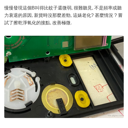
慢慢發現這個B叫得比蚊子還微弱, 很難聽見, 不是頻率或聽
力衰退的原因, 新貨時沒那麼差勁, 這婊老化? 甚麼情況 ? 嘗
試了擦乾淨氧化的接點, 改善極微.