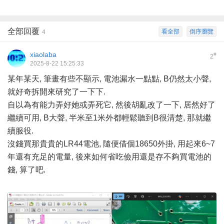
全部回覆
看全部
倒序瀏覽
4
xiaolaba
#
2
2025-8-22 15:25:33
某年某天, 筆畫有些不顯示, 電池漏水一點點, B仍然太小聲,
就好奇拆開來研究了一下下.
自以為有能力弄好她或弄死它, 然後胡亂改了一下, 居然好了
繼續可用, B大聲, 半米至1米外都輕鬆聽到B很清楚, 那就繼
續服役.
沒錢買那貴貴的LR44電池, 隨便借個18650外掛, 用起來6~7
年還有充足的電量, 後來如何省吃儉用還是存不夠買電池的
錢, 算了吧.