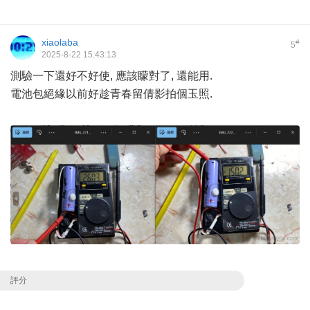
xiaolaba
#
5
2025-8-22 15:43:13
測驗一下還好不好使, 應該矇對了, 還能用.
電池包絕緣以前好趁青春留倩影拍個玉照.
評分