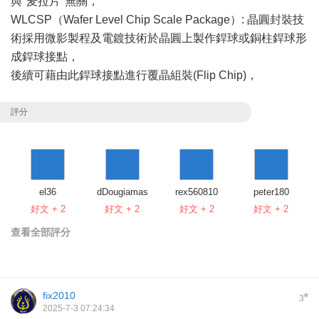
與"麦拉片"無關，
WLCSP（Wafer Level Chip Scale Package）: 晶圓封裝技
術採用微影製程及電鍍技術於晶圓上製作銲球或銅柱銲球形
成銲球接點，
後續可藉由此銲球接點進行覆晶組裝(Flip Chip)，
評分
el36
dDougiamas
rex560810
peter180
好文 + 2
好文 + 2
好文 + 2
好文 + 2
查看全部評分
fix2010
#
3
2025-7-3 07:24:34