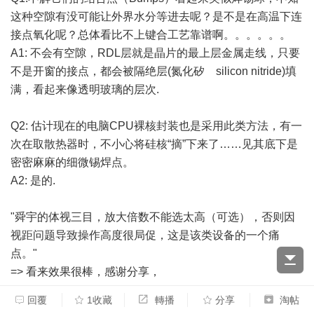
这种空隙有没可能让外界水分等进去呢？是不是在高温下连
接点氧化呢？总体看比不上键合工艺靠谱啊。。。。。。
A1: 不会有空隙，RDL层就是晶片的最上层金属走线，只要
不是开窗的接点，都会被隔绝层(氮化矽 silicon nitride)填
满，看起来像透明玻璃的层次.
Q2: 估计现在的电脑CPU裸核封装也是采用此类方法，有一
次在取散热器时，不小心将硅核“摘”下来了……见其底下是
密密麻麻的细微锡焊点。
A2: 是的.
"舜宇的体视三目，放大倍数不能选太高（可选），否则因
视距问题导致操作高度很局促，这是该类设备的一个痛
点。"
=> 看来效果很棒，感谢分享，
回覆
1收藏
轉播
分享
淘帖