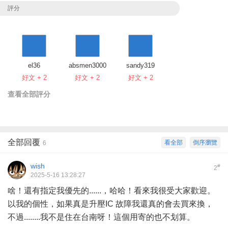
評分
el36
absmen3000
sandy319
好文 + 2
好文 + 2
好文 + 2
查看全部評分
全部回覆
看全部
倒序瀏覽
6
wish
#
2
2025-5-16 13:28:27
啥！還有指定我優先的......，哈哈！看來我很受大家歡迎。
以我的個性，如果真是升壓IC 故障我還真的會去買來換，
不過........我不是住在台南呀！這個用寄的也不划算。