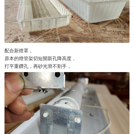
配合新燈罩，
原本的燈管架切短開新孔降高度，
打平重鑽孔，再砂光滑不割手，