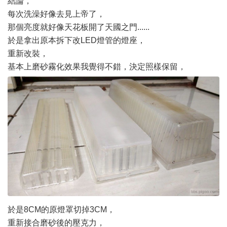
結論，
每次洗澡好像去見上帝了，
那個亮度就好像天花板開了天國之門......
於是拿出原本拆下改LED燈管的燈座，
重新改裝，
基本上磨砂霧化效果我覺得不錯，決定照樣保留，
於是8CM的原燈罩切掉3CM，
重新接合磨砂後的壓克力，