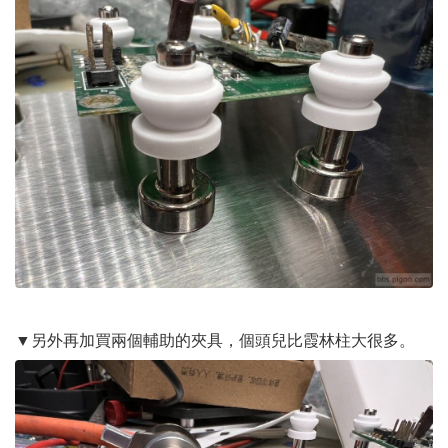
▼另外再加買兩個輔助的夾具，個頭兒比霞林柱大很多。