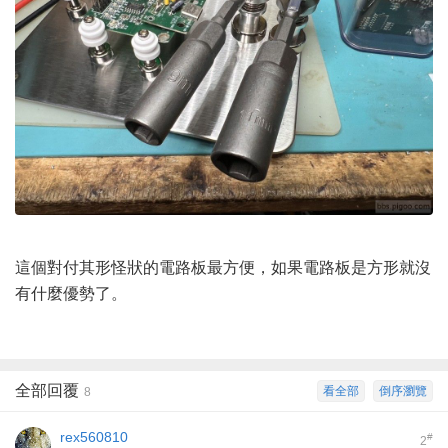
這個對付其形怪狀的電路板最方便，如果電路板是方形就沒
有什麼優勢了。
全部回覆
看全部
倒序瀏覽
8
rex560810
#
2