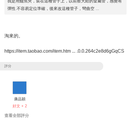
我是用鱷魚夾，裝在這種管子上，以前蔡大給的金屬管，感覺有
彈性.不容易定位準確，後來改這種管子，彎曲空 ...
淘來的。
https://item.taobao.com/item.htm ... .0.0.264c2e8d6gGqCS
評分
康品穎
好文 + 2
查看全部評分