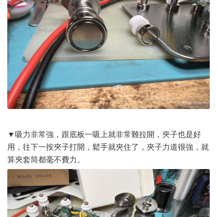
▼吸力非常強，跟底板一吸上就非常難拉開，夾子也是好
用，往下一按夾子打開，鬆手就夾住了，夾子力道很強，就
算夾套筒都毫不費力。