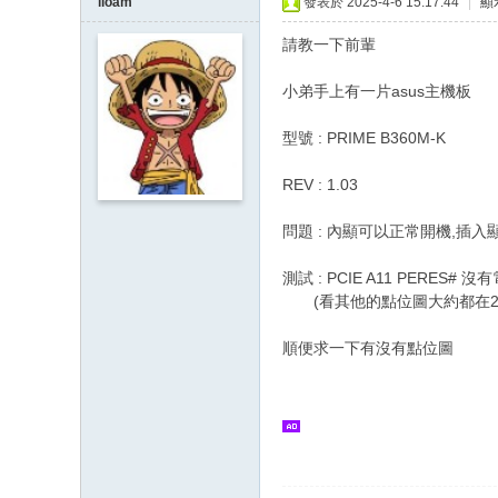
lioam
發表於 2025-4-6 15:17:44
|
顯
請教一下前輩
小弟手上有一片asus主機板
型號 : PRIME B360M-K
REV : 1.03
問題 : 內顯可以正常開機,插
測試 : PCIE A11 PERE
(看其他的點位圖大約都在20
順便求一下有沒有點位圖