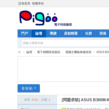
設為首頁
收藏本站
門戶
論壇
導讀
原創精選
社群
部落
»
論壇
›
電子相關技術版區
›
電腦主機板維修技術
›
ASUS B3
PI
G
O
O
痞
發新帖
酷
[問題求助]
ASUS B360M-
查看:
4181
|
回覆:
2
網