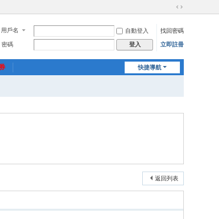
切
換
用戶名
自動登入
找回密碼
到
寬
密碼
立即註冊
登入
版
惠券
快捷導航
返回列表