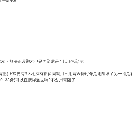
示全部樓層
入顯示卡無法正常顯示但是內顯還是可以正常顯示
S# 沒有電壓(正常要有3.3v),沒有點位圖就用三用電表掃好像是電阻壞了另一邊是有
~33)我可以直接焊過去嗎?不要用電阻了