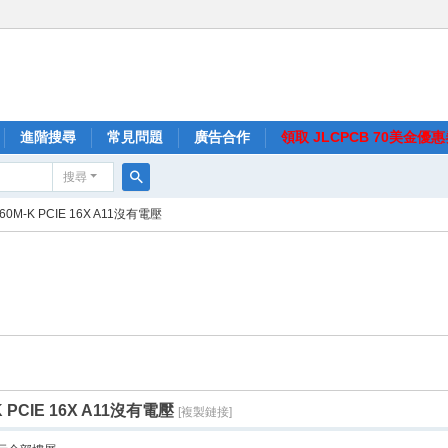
進階搜尋
常見問題
廣告合作
領取 JLCPCB 70美金優
搜尋
搜
60M-K PCIE 16X A11沒有電壓
尋
K PCIE 16X A11沒有電壓
[複製鏈接]