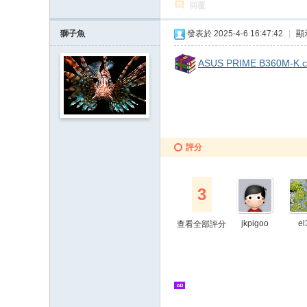
回覆
獅子魚
發表於 2025-4-6 16:47:42
|
顯
ASUS PRIME B360M-K.ca
評分
3
jkpigoo
el
查看全部評分