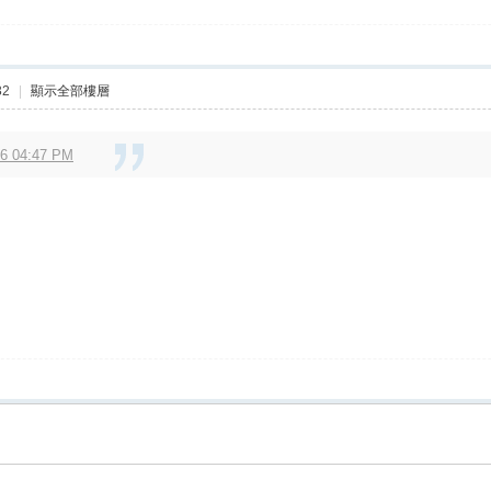
32
|
顯示全部樓層
 04:47 PM