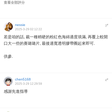
查看全部評分
nessie
#
3
2025-3-29 02:12:22
若是咱的話, 裁一種稍硬的粉紅色海綿適度填滿, 再覆上較開
口大一些的賽璐璐片, 最後適寬透明膠帶圈起來即可.
供參.
chen5168
#
4
2025-3-29 12:29:59
感謝先進指導