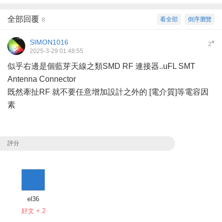
全部回覆
看全部
倒序瀏覽
8
SIMON1016
#
2
2025-3-29 01:48:55
似乎右邊是個藍芽天線之類SMD RF 連接器..uFL SMT
Antenna Connector
既然牽扯RF 就不要任意增加設計之外的 [電介質]等電容因
素
評分
el36
好文 + 2