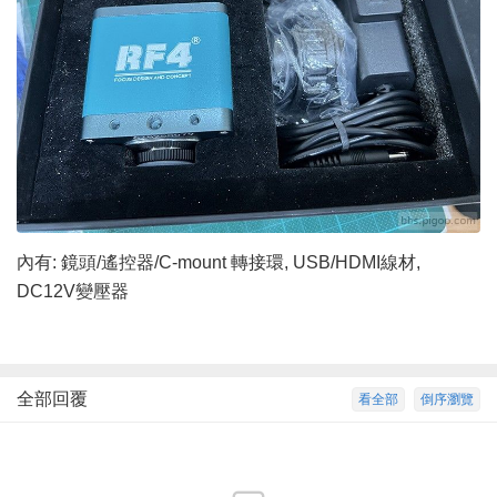
內有: 鏡頭/遙控器/C-mount 轉接環, USB/HDMI線材,
DC12V變壓器
全部回覆
看全部
倒序瀏覽