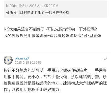
kk20det 發表於 2025-2-14 05:20 PM
砂輪片已經把馬達卡死了 手轉片也轉不動
KK大如果這台不能修了~可以先跟你預約一下外殼嗎?
我的外殼裂開用膠帶綁著~這台看起來跟我這台外型滿像
phuang3
#
14
2025-2-15 10:35:53
按鈕不好施力的話可以一手用老虎鉗夾住砂輪片，一手用專
用板手轉開。要小心，常常手會受傷，所以建議戴手套。砂
輪機這個設計是最被詬病的地方，建議換成六角螺絲型的螺
帽，以後用活動板手比較好施力。