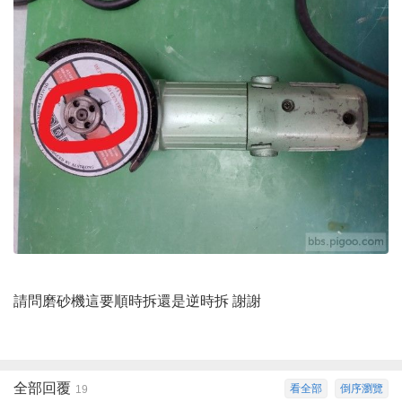
請問磨砂機這要順時拆還是逆時拆 謝謝
全部回覆
看全部
倒序瀏覽
19