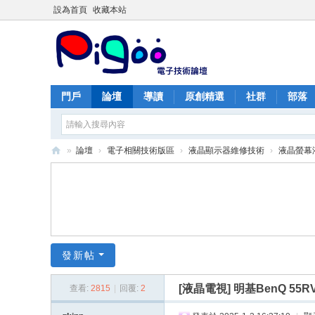
設為首頁
收藏本站
門戶
論壇
導讀
原創精選
社群
部落
»
論壇
›
電子相關技術版區
›
液晶顯示器維修技術
›
液晶螢幕
PI
G
O
O
痞
發新帖
酷
[液晶電視]
明基BenQ 55
查看:
2815
|
回覆:
2
網