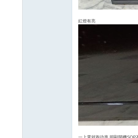
紅燈有亮
一上電就跑功率.明顯開機SOP