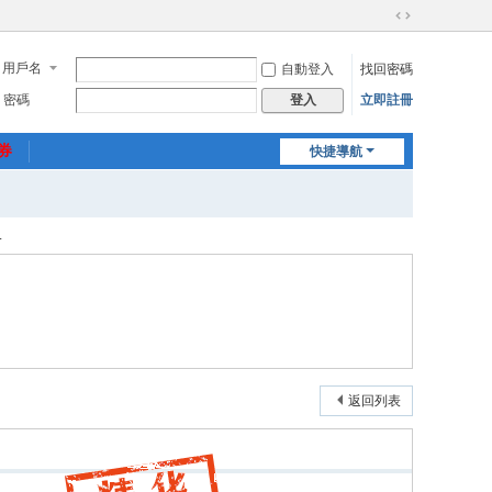
切
換
用戶名
自動登入
找回密碼
到
寬
密碼
立即註冊
登入
版
惠券
快捷導航
.
返回列表