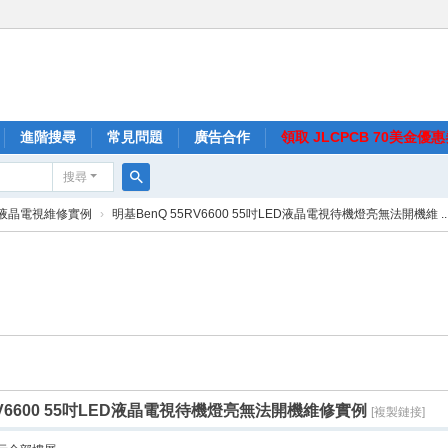
進階搜尋
常見問題
廣告合作
領取 JLCPCB 70美金優
搜尋
搜
液晶電視維修實例
›
明基BenQ 55RV6600 55吋LED液晶電視待機燈亮無法開機維 ..
尋
RV6600 55吋LED液晶電視待機燈亮無法開機維修實例
[複製鏈接]