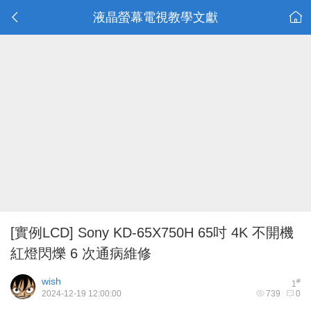
液晶螢幕電視教學文獻
[實例LCD]
Sony KD-65X750H 65吋 4K 不開機
紅燈閃爍 6 次通病維修
wish
#
1
2024-12-19 12:00:00
739
0