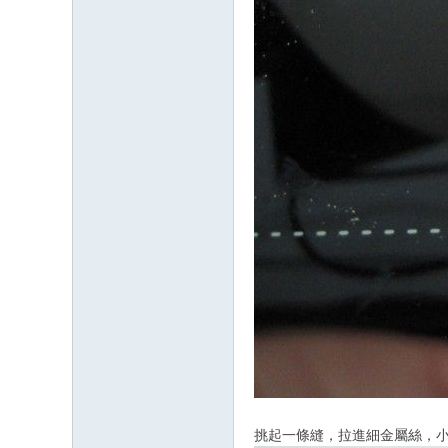
挑起一條縫，拉進細金屬絲，