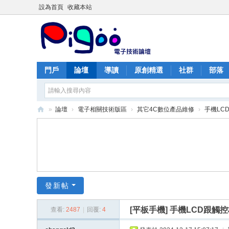
設為首頁
收藏本站
門戶
論壇
導讀
原創精選
社群
部落
»
論壇
›
電子相關技術版區
›
其它4C數位產品維修
›
手機LC
PI
G
O
O
痞
發新帖
酷
[平板手機]
手機LCD跟觸
查看:
2487
|
回覆:
4
網