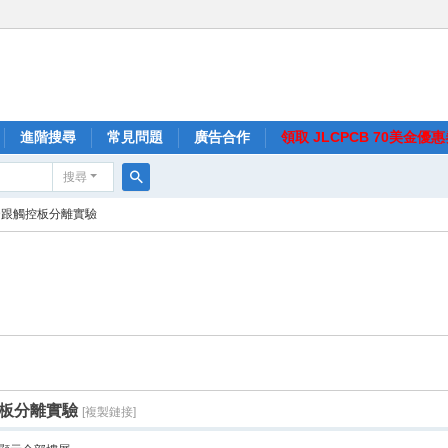
進階搜尋
常見問題
廣告合作
領取 JLCPCB 70美金優
搜尋
搜
D跟觸控板分離實驗
尋
控板分離實驗
[複製鏈接]