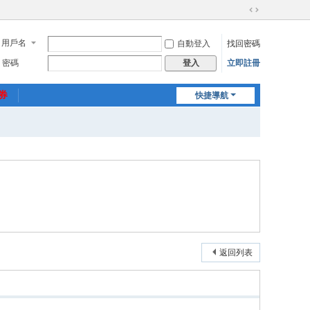
切
換
用戶名
自動登入
找回密碼
到
寬
密碼
立即註冊
登入
版
惠券
快捷導航
返回列表