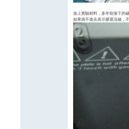
放上實驗材料，多年前換下的破板
如果插不進去表示膠還沒融，