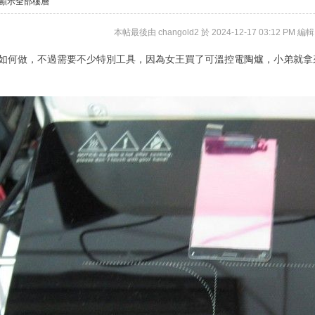
顯示全部樓層
本帖最後由 changold2 於 2024-12-17 03:12 PM 編輯
機如何做，不過需要不少特別工具，因為女王買了可溫控電陶爐，小弟就拿