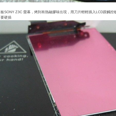
SONY Z3C 螢幕，烤到有熱融膠味出現，用刀片輕輕插入LCD跟觸控
不要硬插