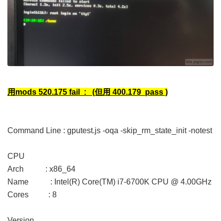
用mods 520.175 fail : (但用
400.179 pass )
Command Line : gputest.js -oqa -skip_rm_state_init -notest
CPU
Arch : x86_64
Name : Intel(R) Core(TM) i7-6700K CPU @ 4.00GHz
Cores : 8
Version