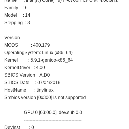
Name : Intel(R) Core(TM) i7-6700K CPU @ 4.00GHz
Family : 6
Model : 14
Stepping : 3
Version
MODS : 400.179
OperatingSystem: Linux (x86_64)
Kernel : 5.9.1-gentoo-x86_64
KernelDriver : 4.00
SBIOS Version : A.D0
SBIOS Date : 07/04/2018
HostName : tinylinux
Smbios version [0x300] is not supported
GPU 0 [03:00.0] dev.sub 0.0
----------------------------------------
DevInst : 0