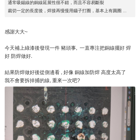
通常吸錫線的銅線延展性很不錯，而且不容易斷裂
裁切一定的長度後，焊接再慢慢用鑷子打圈，基本上有圓圈 ...
感謝大大~
今天補上綠漆後發現一件 豬頭事, 一直專注把銅線擺好 焊
好 防焊做好.
結果防焊做好後從側邊看 , 好像 銅線加防焊 高度太高了
我不會要拆掉捕的線, 重來一次吧?