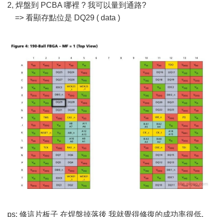
2, 焊盤到 PCBA 哪裡 ? 我可以量到通路?
=> 看顯存點位是 DQ29 ( data )
ps: 修這片板子 在焊盤掉落後 我就覺得修復的成功率很低,