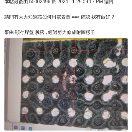
本帖最後由 b0002496 於 2024-11-29 09:17 PM 編輯
請問有大大知道該如何用電表量 ==> 確認 我有做好 ?
事由 顯存焊盤 脫落 , 經過努力修成附圖樣子