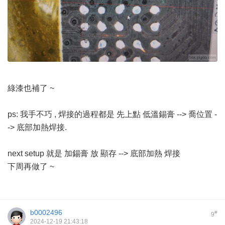
綠漆也補了 ~
ps: 我手不巧 , 焊接的過程都是 先上點 低溫錫膏 --> 喬位置 -
-> 底部加熱焊接.
next setup 就是 加錫膏 放 顯存 --> 底部加熱 焊接
下周再做了 ~
b0002496
#
9
2024-12-19 21:43:18