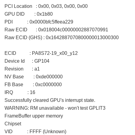
PCI Location : 0x00, 0x03, 0x00, 0x00
GPU DID : 0x1b80
PDI : 0x0000bfc5ffeea229
Raw ECID : 0x018004c00000002887070991
Raw ECID (GHS) : 0x1642887070800000013000300
ECID : PA8S72-19_x00_y12
Device Id : GP104
Revision : a1
NV Base : 0xde000000
FB Base : 0xc0000000
IRQ : 16
Successfully cleared GPU's interrupt state.
WARNING: RM unavailable - won't test GPLIT3
FrameBuffer upper memory
Chipset
VID : FFFF (Unknown)