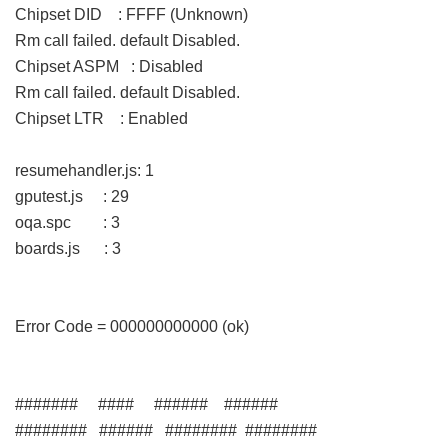
Chipset DID : FFFF (Unknown)
Rm call failed. default Disabled.
Chipset ASPM : Disabled
Rm call failed. default Disabled.
Chipset LTR : Enabled
resumehandler.js: 1
gputest.js : 29
oqa.spc : 3
boards.js : 3
Error Code = 000000000000 (ok)
####### #### ###### ######
######## ###### ######## ########