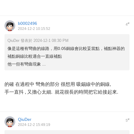
b0002496
#
4
2024-12-2 10:15:52
QiuDer 發表於 2024-12-1 08:30 PM
像是這種有彎曲的線路，用0.05銅線會比較妥當點，補點神器的
補點銅線比較適合一直線補點
他一但有彎曲現象 ...
的確 在過程中 彎角的部分 很想用 吸錫線中的銅線,
手一直抖 , 又擔心太細. 就花很長的時間把它給接起來.
QiuDer
#
5
2024-12-2 15:49:19