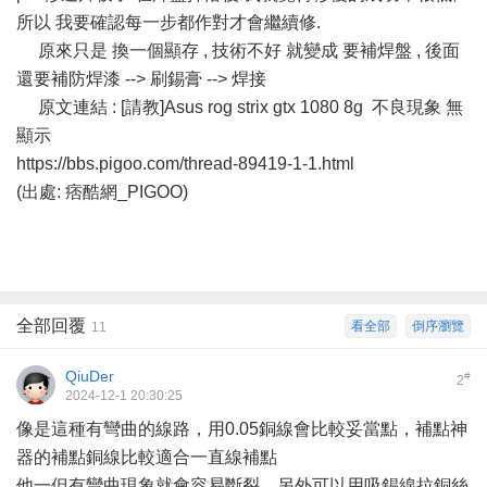
所以 我要確認每一步都作對才會繼續修.
原來只是 換一個顯存 , 技術不好 就變成 要補焊盤 , 後面
還要補防焊漆 --> 刷錫膏 --> 焊接
原文連結 : [請教]Asus rog strix gtx 1080 8g 不良現象 無
顯示
https://bbs.pigoo.com/thread-89419-1-1.html
(出處: 痞酷網_PIGOO)
全部回覆
看全部
倒序瀏覽
11
QiuDer
#
2
2024-12-1 20:30:25
像是這種有彎曲的線路，用0.05銅線會比較妥當點，補點神
器的補點銅線比較適合一直線補點
他一但有彎曲現象就會容易斷裂，另外可以用吸錫線拉銅絲