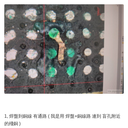
1, 焊盤到銅線 有通路 ( 我是用 焊盤+銅線路 連到 盲孔附近
的殘銅 )