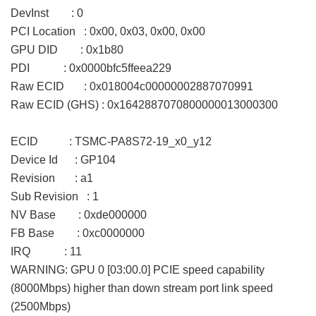
DevInst : 0
PCI Location : 0x00, 0x03, 0x00, 0x00
GPU DID : 0x1b80
PDI : 0x0000bfc5ffeea229
Raw ECID : 0x018004c00000002887070991
Raw ECID (GHS) : 0x1642887070800000013000300
ECID : TSMC-PA8S72-19_x0_y12
Device Id : GP104
Revision : a1
Sub Revision : 1
NV Base : 0xde000000
FB Base : 0xc0000000
IRQ : 11
WARNING: GPU 0 [03:00.0] PCIE speed capability
(8000Mbps) higher than down stream port link speed
(2500Mbps)