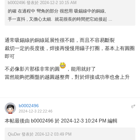
b0002496 發表於 2024-12-2 10:15 AM
的確 在過程中 彎角的部分 很想用 吸錫線中的銅線,
手一直抖 , 又擔心太細. 就花很長的時間把它給接起 ...
通常吸錫線的銅線延展性很不錯，而且不容易斷裂
裁切一定的長度後，焊接再慢慢用鑷子打圈，基本上有圓圈
即可
不必像影片那樣非常的圓
，能用就好了
當然能夠把圈盤的越圓越整齊，對於焊接成功率也會上升
b0002496
#
6
2024-12-3 22:22:46
本帖最後由 b0002496 於 2024-12-3 10:24 PM 編輯
QiuDer 發表於 2024-12-2 03:49 PM