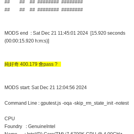
## ## ## ######## ########
## ## ## ######## ########
MODS end : Sat Dec 21 11:45:01 2024 [15.920 seconds
(00:00:15.920 h:m:s)]
純好奇 400.179 會pass ?
MODS start: Sat Dec 21 12:04:56 2024
Command Line : gputest.js -oqa -skip_rm_state_init -notest
CPU
Foundry : GenuineIntel