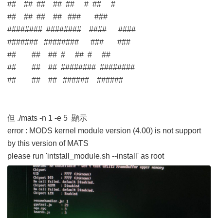
## ## ## ## ## # ## #
## ## ## ## ### ###
######## ######## #### ####
####### ######## ### ###
## ## ## # ## # ##
## ## ## ######## ########
## ## ## ###### ######
但 ./mats -n 1 -e 5 顯示
error : MODS kernel module version (4.00) is not support
by this version of MATS
please run 'intstall_module.sh --install' as root