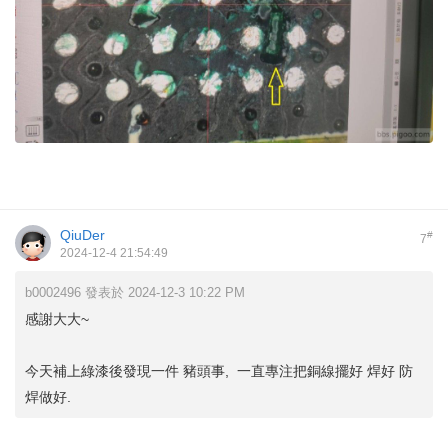
QiuDer
#
7
2024-12-4 21:54:49
b0002496 發表於 2024-12-3 10:22 PM
感謝大大~
今天補上綠漆後發現一件 豬頭事, 一直專注把銅線擺好 焊好 防
焊做好.