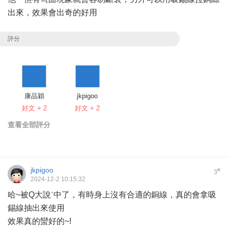
出來，效果會出奇的好用
評分
康品穎
jkpigoo
好文 + 2
好文 + 2
查看全部評分
jkpigoo
#
3
2024-12-2 10:15:32
哈~被Q大說ˋ中了，有時身上沒有合適的銅線，真的會拿吸
錫線抽出來使用
效果真的蠻好的~!