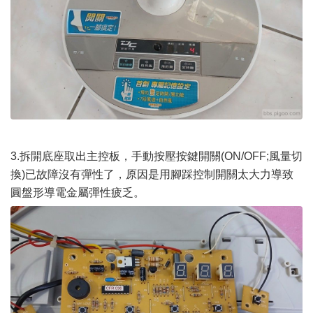
3.拆開底座取出主控板，手動按壓按鍵開關(ON/OFF;風量切
換)已故障沒有彈性了，原因是用腳踩控制開關太大力導致
圓盤形導電金屬彈性疲乏。