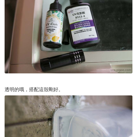
透明的哦，搭配這殼剛好。