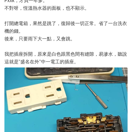
Fxxk，才買一年多。
不對呀，恆溫熱水器的面板，也不顯示。
打開總電箱，果然是跳了，復歸後一切正常。省了一台洗衣
機的錢。
後來，只要雨下大一點，又會跳。
我把插座拆開，原來是白色跟黑色間有縫隙，易滲水，聽說
這就是"盛名在外"中一電工的插座。