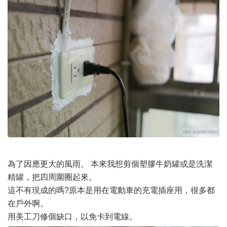
為了因應更大的風雨。 本來我想剪個塑膠牛奶罐或是洗潔
精罐，把四周圍圈起來。
這不有現成的嗎?原本是用在電動車的充電插座用，很多都
在戶外啊。
用美工刀修個缺口，以免卡到電線。