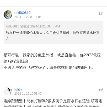
rex560810
#
12
2024-11-22 00:16:05
hello6613 發表於 2024-11-21 08:43 AM
裝在戶外插座最怕水進去，久了會短路繡蝕。拉到家裡插比較實
在
是可行啦，我家的冷氣室外機，就是直接拉一條220V電源
線+銅管到陽台。
不過入戶的洞已經封好了，還是乖乖用陽台的插座吧。
fshtnm
#
13
2024-11-22 16:53:49
電線跟牆壁中間有打膠嗎?很多例子是雨水打在這邊.順著電