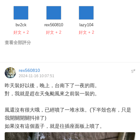
bv2ck
rex560810
lazy104
好文 + 2
好文 + 2
好文 + 2
查看全部評分
rex560810
#
5
2024-11-16 10:07:51
昨天裝好以後，晚上，台南下了一夜的雨。
對，我就是趕在天兔颱風來之前裝一裝的。
風還沒有很大哦，已經噴了一堆水珠。(下半殼也有，只是
我開關開關抖掉了)
如果沒有這個蓋子，就是往插座面板上噴了。