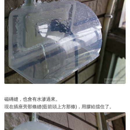
磁磚縫，也會有水滲過來。
現在插座旁那條縫(藍箭頭上方那條)，用膠給擋住了。