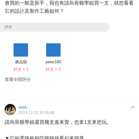
會買的一般是新手，我也有請烏骨雞學姐買一支，就想看看
它的設計及製作工藝如何？
評分
康品穎
peter180
好文 + 2
好文 + 2
查看全部評分
wish
#
7
2024-12-21 16:36:48
請烏骨雞學姐還買幾支進來賣，也拿1支來把玩。
▼它的電路板銅箔鍍錫就看起來很厚。