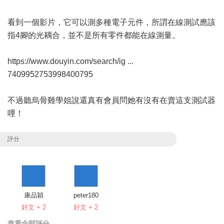
看到一個影片，它可以測多種電子元件，所謂在線測試應該
指4腳的光耦合，並不是所有零件都能在線測量。
https://www.douyin.com/search/ig ...
7409952753998400795
不過聽烏骨雞學姐說還真有會員問她有沒有在賣這支測試器
哩！
評分
康品穎
peter180
好文 + 2
好文 + 2
查看全部評分