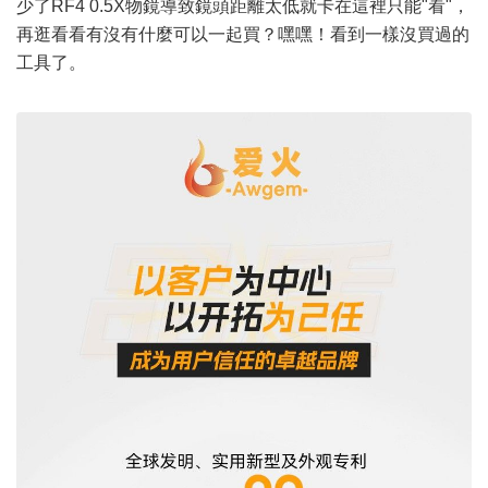
少了RF4 0.5X物鏡導致鏡頭距離太低就卡在這裡只能"看"，
再逛看看有沒有什麼可以一起買？嘿嘿！看到一樣沒買過的
工具了。