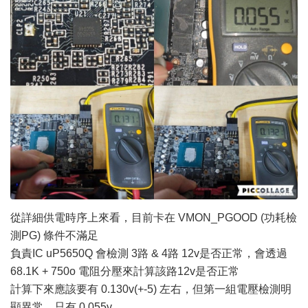
從詳細供電時序上來看，目前卡在 VMON_PGOOD (功耗檢
測PG) 條件不滿足
負責IC uP5650Q 會檢測 3路 & 4路 12v是否正常，會透過
68.1K + 750o 電阻分壓來計算該路12v是否正常
計算下來應該要有 0.130v(+-5) 左右，但第一組電壓檢測明
顯異常，只有 0.055v