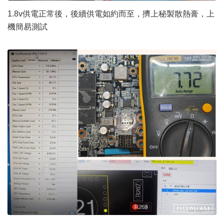
1.8v供電正常後，後續供電如約而至，擠上秘製散熱膏，上
機簡易測試