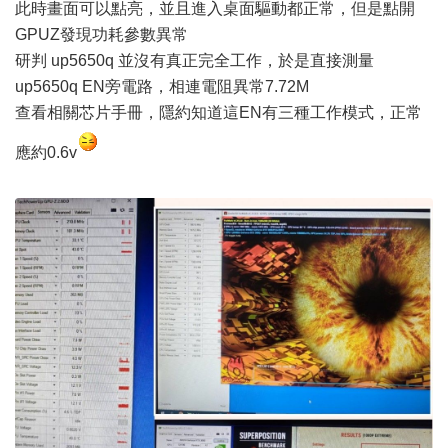
此時畫面可以點亮，並且進入桌面驅動都正常，但是點開
GPUZ發現功耗參數異常
研判 up5650q 並沒有真正完全工作，於是直接測量
up5650q EN旁電路，相連電阻異常7.72M
查看相關芯片手冊，隱約知道這EN有三種工作模式，正常
應約0.6v