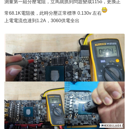
測量第一組分壓電阻，立馬就抓到問題變成115o，更換正
常68.1K電阻後，此時分壓正常標準 0.130v 左右
上電電流也達到1.2A，3060供電全出