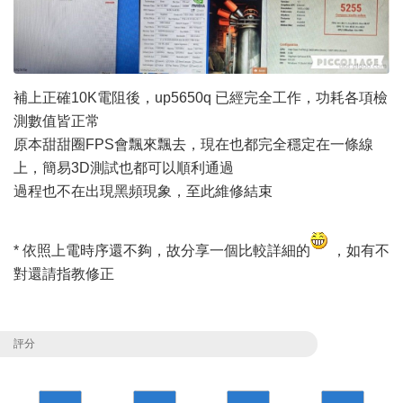
補上正確10K電阻後，up5650q 已經完全工作，功耗各項檢
測數值皆正常
原本甜甜圈FPS會飄來飄去，現在也都完全穩定在一條線
上，簡易3D測試也都可以順利通過
過程也不在出現黑頻現象，至此維修結束
* 依照上電時序還不夠，故分享一個比較詳細的
，如有不
對還請指教修正
評分