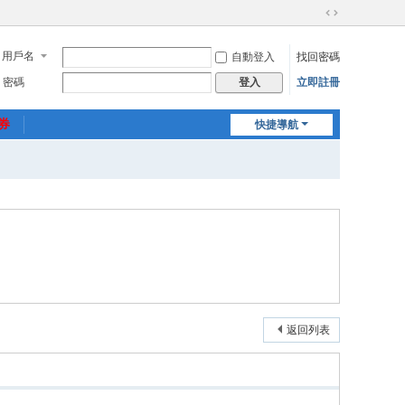
切
換
用戶名
自動登入
找回密碼
到
寬
密碼
立即註冊
登入
版
惠券
快捷導航
返回列表