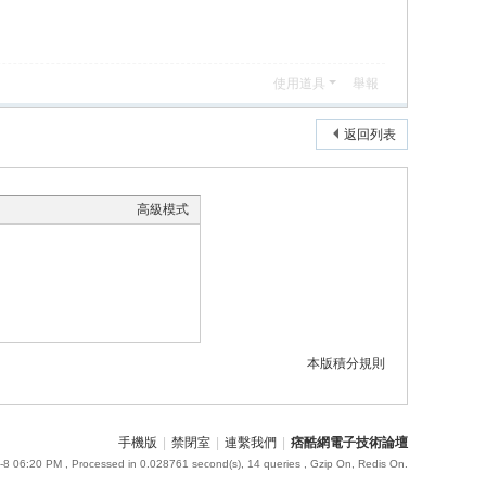
使用道具
舉報
返回列表
高級模式
本版積分規則
手機版
|
禁閉室
|
連繫我們
|
痞酷網電子技術論壇
-8 06:20 PM
, Processed in 0.028761 second(s), 14 queries , Gzip On, Redis On.