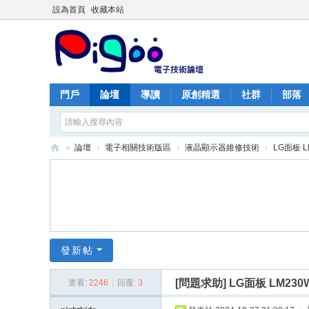
設為首頁
收藏本站
門戶
論壇
導讀
原創精選
社群
部落
»
論壇
›
電子相關技術版區
›
液晶顯示器維修技術
›
LG面板 
PI
G
O
O
痞
發新帖
酷
[問題求助]
LG面板 LM23
查看:
2246
|
回覆:
3
網