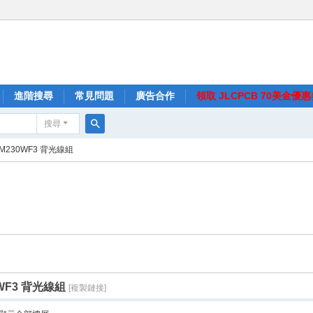
進階搜尋
常見問題
廣告合作
領取 JLCPCB 70美金優
搜尋
搜
LM230WF3 背光線組
尋
0WF3 背光線組
[複製鏈接]