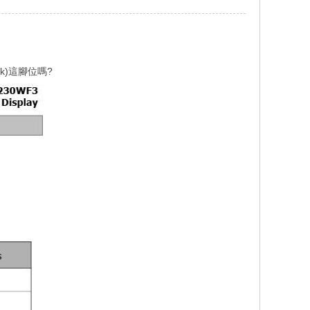
ack)這腳位嗎?