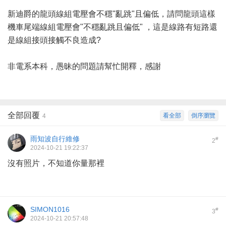
新迪爵的龍頭線組電壓會不穩"亂跳"且偏低，請問龍頭這樣
機車尾端線組電壓會"不穩亂跳且偏低" ，這是線路有短路還
是線組接頭接觸不良造成?
非電系本科，愚昧的問題請幫忙開釋，感謝
全部回覆
看全部
倒序瀏覽
4
雨知波自行維修
#
2
2024-10-21 19:22:37
沒有照片，不知道你量那裡
SIMON1016
#
3
2024-10-21 20:57:48