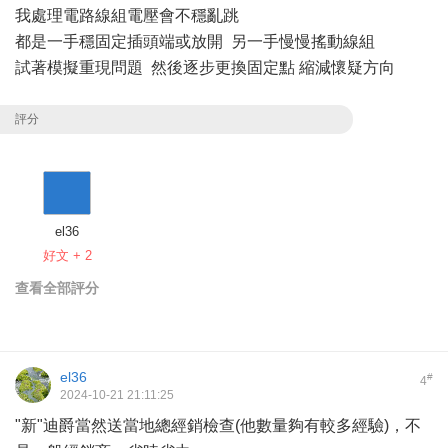
我處理電路線組電壓會不穩亂跳
都是一手穩固定插頭端或放開 另一手慢慢搖動線組
試著模擬重現問題 然後逐步更換固定點 縮減懷疑方向
評分
el36
好文 + 2
查看全部評分
el36
#
4
2024-10-21 21:11:25
"新"迪爵當然送當地總經銷檢查(他數量夠有較多經驗)，不