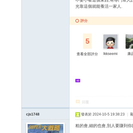
不要小看這個東西,有專門幫人
光靠這個就能養活一家人.
評分
5
lkkseemi
康
查看全部評分
回覆
cjs1748
發表於 2024-10-5 19:38:23
|
粗的會,細的也會,別人要賺到你