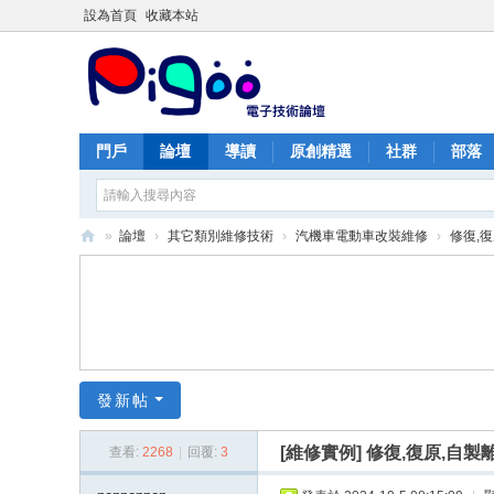
設為首頁
收藏本站
門戶
論壇
導讀
原創精選
社群
部落
»
論壇
›
其它類別維修技術
›
汽機車電動車改裝維修
›
修復,復
PI
G
O
O
痞
發新帖
酷
[維修實例]
修復,復原,自製
查看:
2268
|
回覆:
3
網