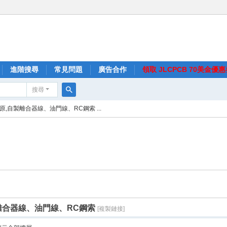
進階搜尋
常見問題
廣告合作
領取 JLCPCB 70美金優
搜尋
搜
原,自製離合器線、油門線、RC鋼索 ...
尋
離合器線、油門線、RC鋼索
[複製鏈接]