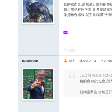
就鋼索而言,當然是訂製好的專
我之前也有思考過,參考腳踏車
像是離合器線,就手拉桿哪ˋ邊有
回覆
poppoppop
樓主
|
發表於 2024-10-5 20:58
cjs1748 發表於 2024-1
粗的會,細的也會,別
就鋼索而言,當然是訂