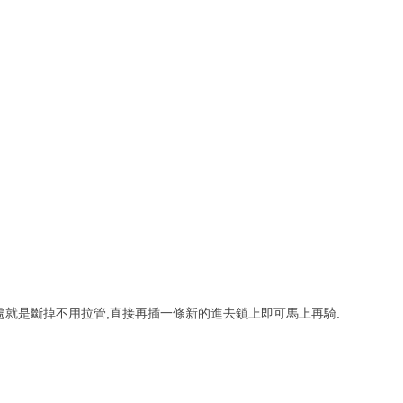
處就是斷掉不用拉管,直接再插一條新的進去鎖上即可馬上再騎.