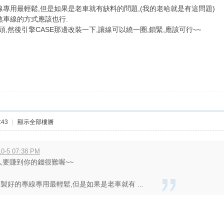
線專用最輕鬆,但是如果是老車就有缺料的問題,(我的老哈就是有這問題)
煞車線的方式應該也行.
頭,然後引擎CASE那邊改裝一下,讓線可以繞一圈,鎖緊,應該可行~~
:43
|
顯示全部樓層
0-5 07:38 PM
人要賺到你的錢很難喔~~
製好的專線專用最輕鬆,但是如果是老車就有 ...