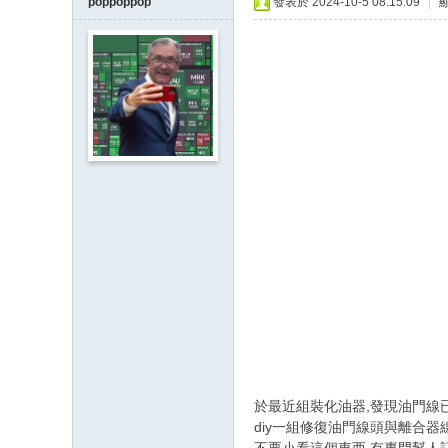
poppoppop
發表於 2024-10-5 08:15:09
|
於最近組裝化油器,發現油門線
diy一組修復油門線頭與離合器