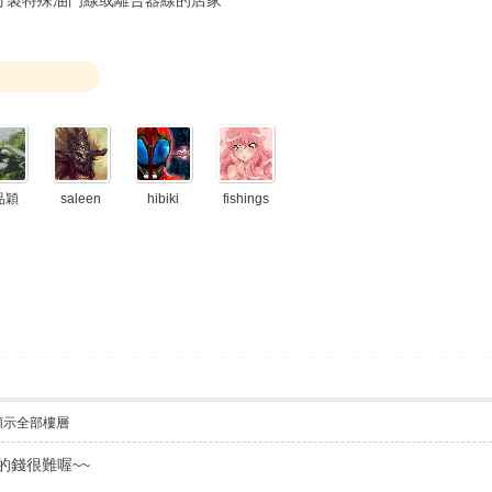
訂製特殊油門線或離合器線的店家
品穎
saleen
hibiki
fishings
顯示全部樓層
的錢很難喔~~