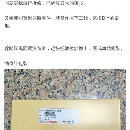
同意讓我自行拆修，已經算最大的讓步。
又幸運能買到原廠零件，就當作省下工錢，來換DIY的樂
趣。
趁颱風風雨還沒進來，趕快把油位計換上，完成車體組裝。
油位計包裝