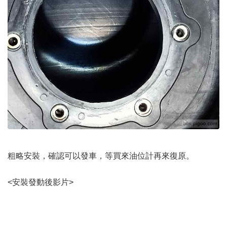
粗略安裝，確認可以發車，等買來油位計再來復原。
<安裝發動後影片>