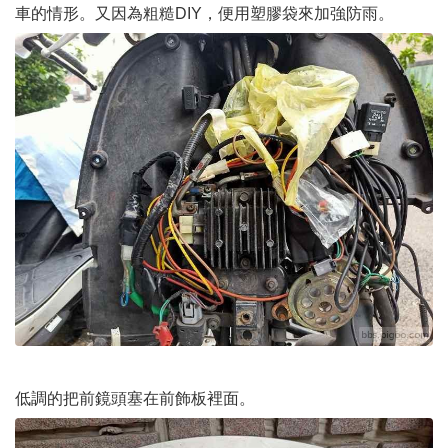
車的情形。又因為粗糙DIY，便用塑膠袋來加強防雨。
低調的把前鏡頭塞在前飾板裡面。