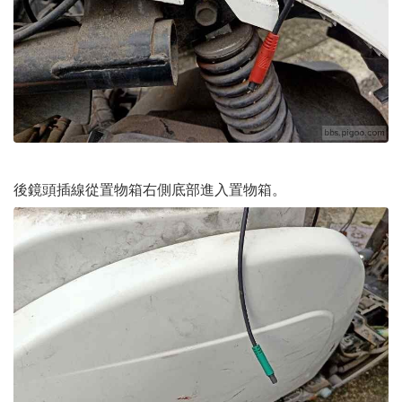
後鏡頭插線從置物箱右側底部進入置物箱。