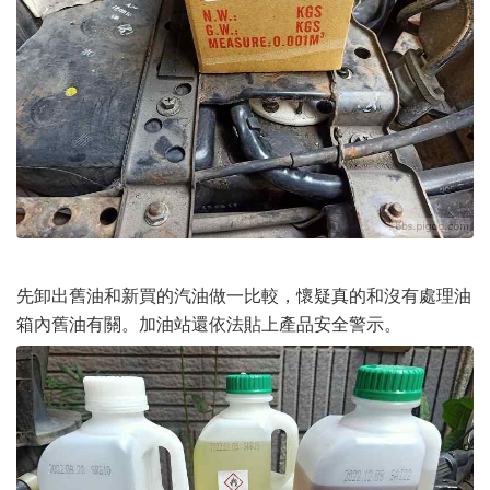
先卸出舊油和新買的汽油做一比較，懷疑真的和沒有處理油
箱內舊油有關。加油站還依法貼上產品安全警示。