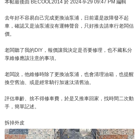
本帖最後由 BECOOL2014 於 2024-9-29 09:47 PM 編輯
去年好不容易自己完成
更換油泵浦
，日前還是故障發不起
車，確認又是油泵浦沒有運轉聲音，只好推去請車行老闆估
價。
老闆聽了我的DIY，報價讓我決定是否要修理，也不藏私分
享維修應該注意的事項。
老闆說，他維修時除了更換油泵浦，也會清理油箱，也提醒
換空舊油、或是經常騎行加速汰清舊油。
評估車齡、捨不得修車費，於是又推車回家，找時間二次動
手，簡單記述。
拆掉外皮