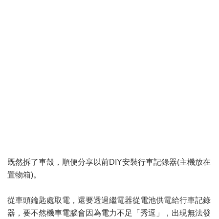
既然拆了車殼，順便分享以前DIY安裝行車記錄器(主機放在
置物箱)。
從車頭鑰匙處取電，還要透過繼電器從電池供電給行車記錄
器，要不然機車電腦會因為電力不足「秀逗」，出現無法發