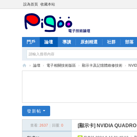
設為首頁
收藏本站
門戶
論壇
導讀
原創精選
社群
部落
»
論壇
›
電子相關技術版區
›
顯示卡及記憶體維修技術
›
NVI
PI
G
O
O
痞
發新帖
酷
[顯示卡]
NVIDIA QUADR
查看:
2637
|
回覆:
0
網