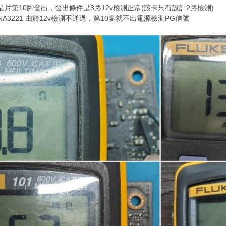
檢測晶片第10腳發出，發出條件是3路12v檢測正常(該卡只有設計2路檢測)
NA3221 由於12v檢測不通過，第10腳就不出電源檢測PG信號