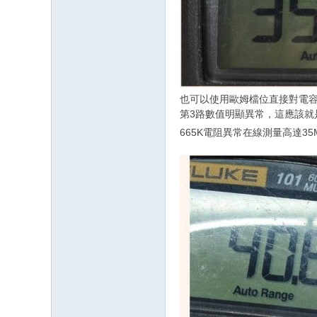
也可以使用歐姆檔位直接對電容
第3路數值明顯異常，這應該就是
665K電阻異常在線測量高達35M.