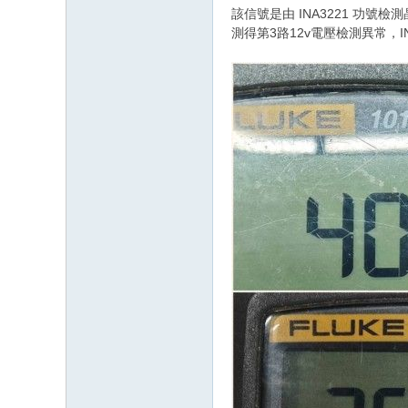
該信號是由 INA3221 功號
測得第3路12v電壓檢測異常，I