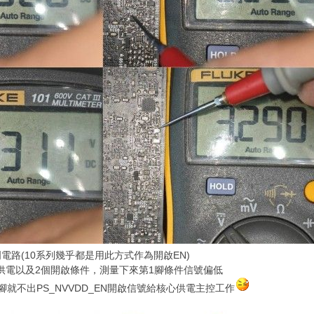
路(10系列幾乎都是用此方式作為開啟EN)
.3供電以及2個開啟條件，測量下來第1腳條件信號偏低
就不出PS_NVVDD_EN開啟信號給核心供電主控工作