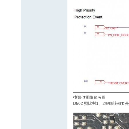
找類似電路參考圖
D502 照比對1、2腳應該都要是