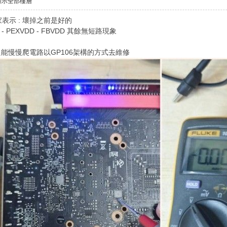
顯示全部樓層
賣家表示 : 壞掉之前是好的
.8v - PEXVDD - FBVDD 其餘無短路現象
能慢慢爬電路以GP106架構的方式去維修