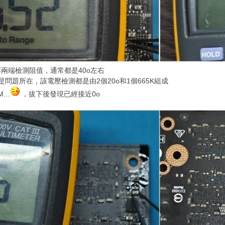
兩端檢測阻值，通常都是40o左右
問題所在，該電壓檢測都是由2個20o和1個665K組成
..
，拔下後發現已經接近0o