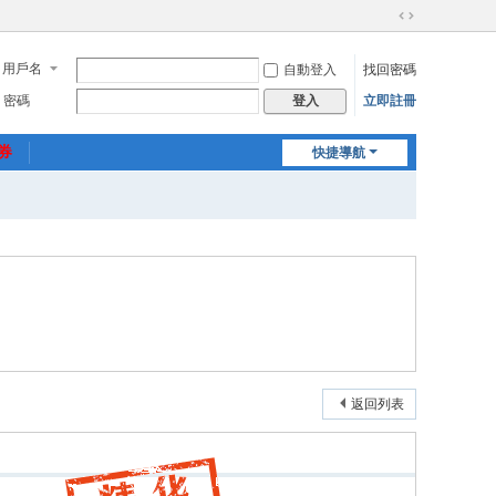
切
換
用戶名
自動登入
找回密碼
到
寬
密碼
立即註冊
登入
版
惠券
快捷導航
返回列表