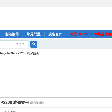
進階搜尋
常見問題
廣告合作
領取 JLCPCB 70美金優
搜尋
搜
DIA QUADRO P2200 維修案例
尋
O P2200 維修案例
[複製鏈接]