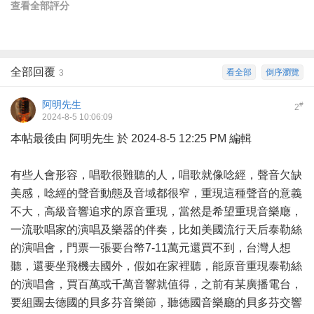
查看全部評分
全部回覆
看全部
倒序瀏覽
3
阿明先生
#
2
2024-8-5 10:06:09
本帖最後由 阿明先生 於 2024-8-5 12:25 PM 編輯
有些人會形容，唱歌很難聽的人，唱歌就像唸經，聲音欠缺
美感，唸經的聲音動態及音域都很窄，重現這種聲音的意義
不大，高級音響追求的原音重現，當然是希望重現音樂廰，
一流歌唱家的演唱及樂器的伴奏，比如美國流行天后泰勒絲
的演唱會，門票一張要台幣7-11萬元還買不到，台灣人想
聽，還要坐飛機去國外，假如在家裡聽，能原音重現泰勒絲
的演唱會，買百萬或千萬音響就值得，之前有某廣播電台，
要組團去德國的貝多芬音樂節，聽德國音樂廳的貝多芬交響