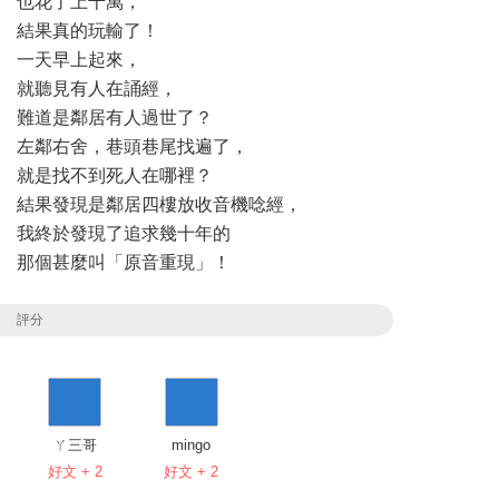
也花了上千萬，
結果真的玩輸了！
一天早上起來，
就聽見有人在誦經，
難道是鄰居有人過世了？
左鄰右舍，巷頭巷尾找遍了，
就是找不到死人在哪裡？
結果發現是鄰居四樓放收音機唸經，
我終於發現了追求幾十年的
那個甚麼叫「原音重現」！
評分
ㄚ三哥
mingo
好文 + 2
好文 + 2