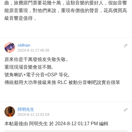
曲，旅費跟門票要花幾十萬，這類音樂的愛好人，假如音響
能原音重現，對他們來說，重現有價值的聲音，花高價買高
級音響是值得，
oldhan
#
3
2024-8-11 17:46:38
原來你是千萬發燒友失敬失敬..
重現現場音樂會並不難,
號角喇叭+電子分音+DSP 等化,
傳統都用大功率後級來推 RLC 被動分音喇吧說實在很笨
阿明先生
#
4
2024-8-12 12:01:04
本帖最後由 阿明先生 於 2024-8-12 01:17 PM 編輯