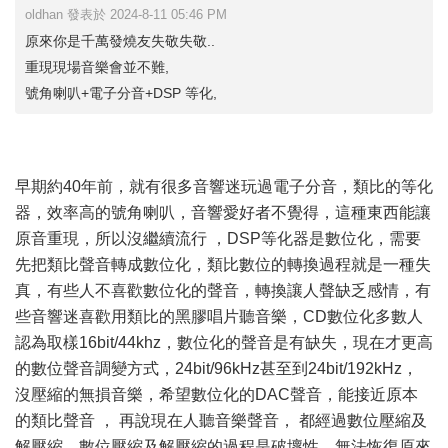
oldhan 發表於 2024-8-11 05:46 PM
原來你是千萬發燒友失敬失敬..
重現現場音樂會並不難,
號角喇叭+電子分音+DSP 等化,
早期約40年前，就有很多音響迷玩過電子分音，類比的等化
器，效率高的號角喇叭，音響愛好者不覺得，這種東西能讓
原音重現，所以沒繼續流行 ，DSP等化器是數位化，需要
先把類比聲音轉成數位化，類比數位的轉換過程就是一種失
真，有些人不喜歡數位化的聲音，轉換讓人聲缺乏感情，有
些音響迷喜歡用類比的黑膠唱片聽音樂，CD數位化多數人
認為取樣16bit/44khz，數位化的聲音是有缺失，現在才更高
的數位聲音調變方式，24bit/96kHz甚至到24bit/192kHz，
沒壓縮的無損音樂，希望數位化的DAC聲音，能接近原本
的類比聲音 ， 再說現在人聽音樂聲音， 都經過數位壓縮及
解壓縮，數位壓縮及解壓縮的過程是破壞性，無法恢復原來