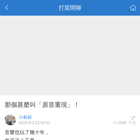
打屁閒聊
那個甚麼叫「原音重現」！
小莉莉
#
1
2024-8-2 22:52:51
1649
3
音響也玩了幾十年，