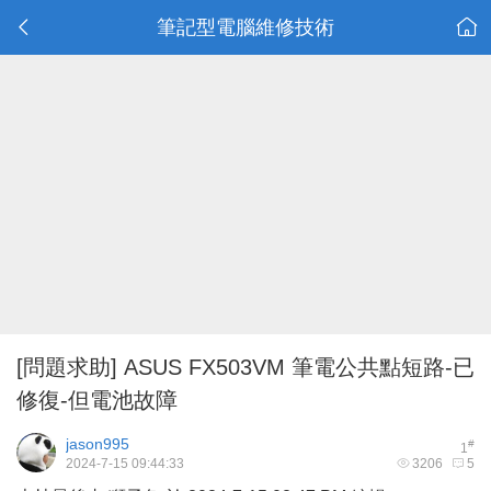
筆記型電腦維修技術
[問題求助]
ASUS FX503VM 筆電公共點短路-已
修復-但電池故障
jason995
#
1
2024-7-15 09:44:33
3206
5