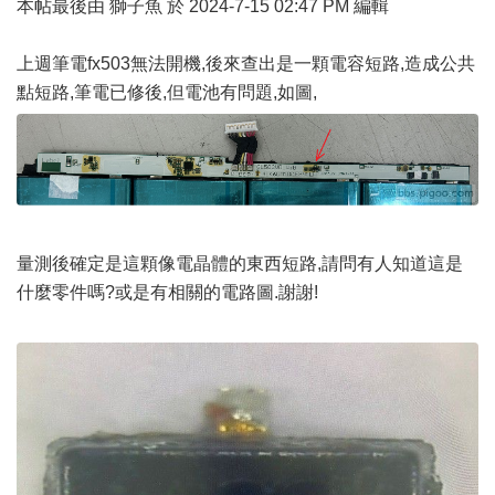
本帖最後由 獅子魚 於 2024-7-15 02:47 PM 編輯
上週筆電fx503無法開機,後來查出是一顆電容短路,造成公共
點短路,筆電已修後,但電池有問題,如圖,
量測後確定是這顆像電晶體的東西短路,請問有人知道這是
什麼零件嗎?或是有相關的電路圖.謝謝!