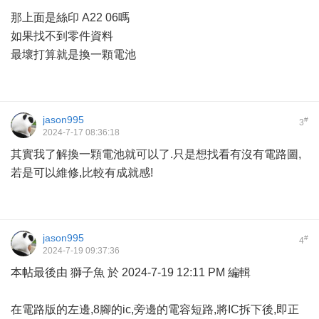
那上面是絲印 A22 06嗎
如果找不到零件資料
最壞打算就是換一顆電池
jason995
#
3
2024-7-17 08:36:18
其實我了解換一顆電池就可以了.只是想找看有沒有電路圖,
若是可以維修,比較有成就感!
jason995
#
4
2024-7-19 09:37:36
本帖最後由 獅子魚 於 2024-7-19 12:11 PM 編輯
在電路版的左邊,8腳的ic,旁邊的電容短路,將IC拆下後,即正