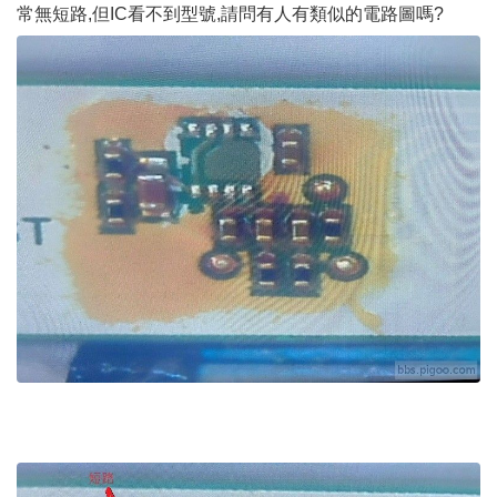
常無短路,但IC看不到型號,請問有人有類似的電路圖嗎?