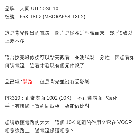
品牌：大同 UH-50SH10
板號：658-T8F2 (MSD6A658-T8F2)
這是背光輸出的電路，圖片是從相近型號而來，幾乎9成以
上差不多
這台換完燈條後可以點亮觀看，並測試幾十分鐘，因想看如
何調電流，近看才發現有個元件燒了
且已經 "
開路
"，但是背光並沒有受影響
PR319：正常表面 1002 (10K) ，不正常表面已碳化
手上有塊網上買的同型板，故能做比對
想請教懂電路的大大，這個 10K 電阻的作用？它在 VOCP
相關線路上，過電流保護相關？