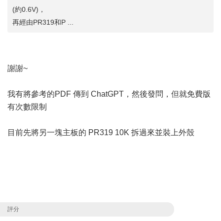
(約0.6V)，
再經由PR319和P ...
謝謝~
我有將參考的PDF 傳到 ChatGPT，然後發問，但就免費版
有次數限制
目前先將另一塊主板的 PR319 10K 拆過來並裝上外殼
評分