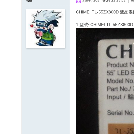
wet
發表於 2024-6-24 22:29:52
|
CHIMEI TL-55ZX800D 
1.型號~CHIMEI TL-55ZX800D