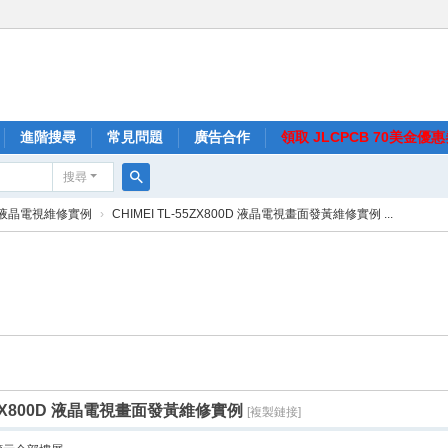
進階搜尋
常見問題
廣告合作
領取 JLCPCB 70美金優
搜尋
搜
液晶電視維修實例
›
CHIMEI TL-55ZX800D 液晶電視畫面發黃維修實例 ...
尋
55ZX800D 液晶電視畫面發黃維修實例
[複製鏈接]