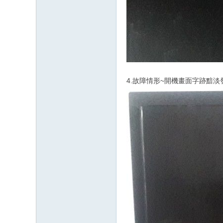
4.故障情形~開機畫面字跡黯淡