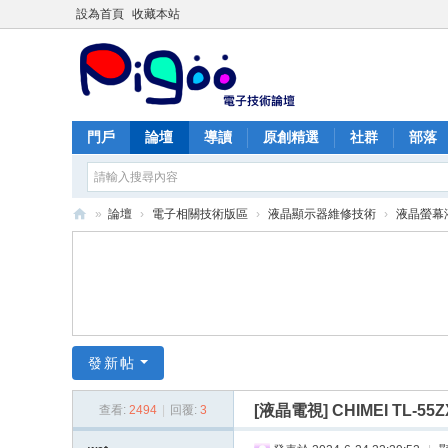
設為首頁
收藏本站
門戶
論壇
導讀
原創精選
社群
部落
»
論壇
›
電子相關技術版區
›
液晶顯示器維修技術
›
液晶螢幕
PI
G
O
O
痞
發新帖
酷
[液晶電視]
CHIMEI TL-
查看:
2494
|
回覆:
3
網