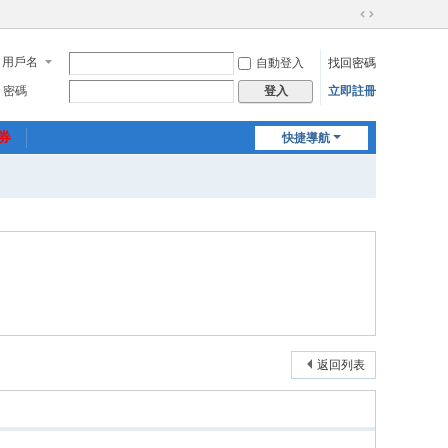
切
換
用戶名
自動登入
找回密碼
到
寬
密碼
立即註冊
登入
版
惠券
快捷導航
返回列表