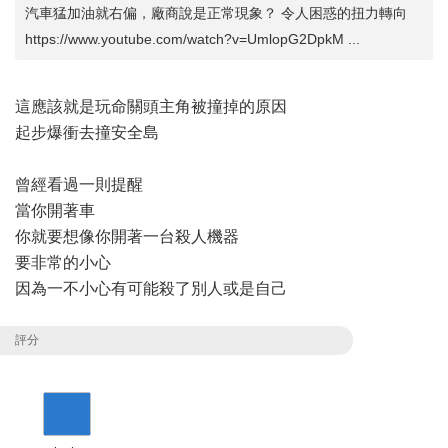
汽車猛加油就右偏，廠商說是正常現象？ 令人困惑的扭力轉向
https://www.youtube.com/watch?v=UmlopG2DpkM ...
這應該就是玩命關頭主角被撞掉的原因
起步爆衝去撞安全島
曾經看過一則提醒
當你開著車
你就要想像你開著一台殺人機器
要非常的小心
因為一不小心有可能殺了別人或是自己
評分