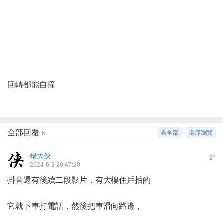
回轉都能自撞
全部回覆
看全部
倒序瀏覽
6
楊大俠
#
2
2024-6-2 20:47:20
抖音還有後續二段影片，有大樓住戶拍的
它就下車打電話，然後把車滑向路邊，