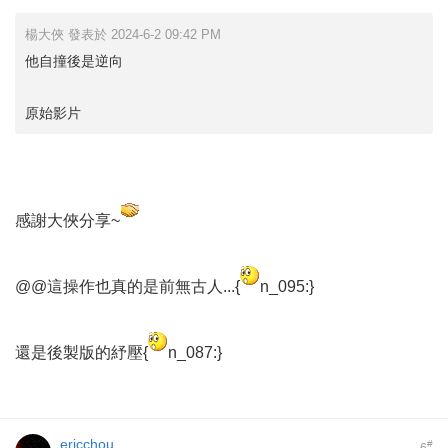
楊大俠 發表於 2024-6-2 09:42 PM
他自撞後是逆向
原始影片
感謝大俠分享~
@@這操作也真的是前無古人...{
n_095:}
還是後製版的紓壓{
n_087:}
ericchou
#
6