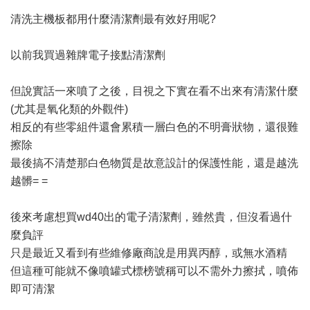
清洗主機板都用什麼清潔劑最有效好用呢?
以前我買過雜牌電子接點清潔劑
但說實話一來噴了之後，目視之下實在看不出來有清潔什麼
(尤其是氧化類的外觀件)
相反的有些零組件還會累積一層白色的不明膏狀物，還很難
擦除
最後搞不清楚那白色物質是故意設計的保護性能，還是越洗
越髒= =
後來考慮想買wd40出的電子清潔劑，雖然貴，但沒看過什
麼負評
只是最近又看到有些維修廠商說是用異丙醇，或無水酒精
但這種可能就不像噴罐式標榜號稱可以不需外力擦拭，噴佈
即可清潔