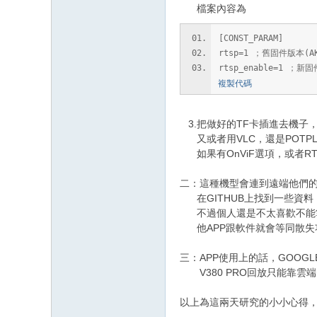
檔案內容為
[CONST_PARAM]
rtsp=1 ；舊固件版本(AK3
rtsp_enable=1 ；新固
複製代碼
3.把做好的TF卡插進去機子，
又或者用VLC，還是POTPLAYE
如果有OnViF選項，或者R
二：這種機型會連到遠端他們的
在GITHUB上找到一些資
不過個人還是不太喜歡不能掌
他APP跟軟件就會等同散失
三：APP使用上的話，GOOGL
V380 PRO回放只能靠雲端
以上為這兩天研究的小小心得