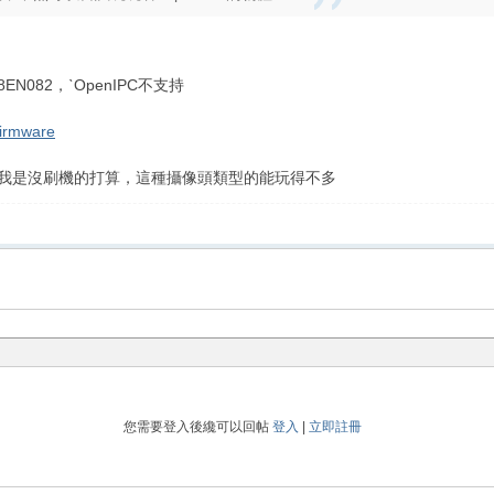
8EN082，ˋOpenIPC不支持
irmware
80，我是沒刷機的打算，這種攝像頭類型的能玩得不多
您需要登入後纔可以回帖
登入
|
立即註冊