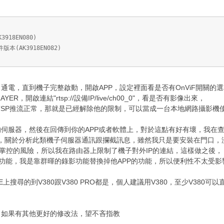
918EN080)
件版本(AK3918EN082)
通電，直到機子完整啟動，開啟APP，設定裡面看是否有OnViF開關的
R，開啟連結"rtsp://設備IP/live/ch00_0"，看是否有影像出來，
TSP推流正常，那就是已經解除他的限制，可以當成一台本地網路攝影機
伺服器，然後在回傳到你的APP或者軟體上，對於這點有好有壞，我在
料，關於分析此類機子伺服器通訊跟攔截訊息，雖然我只是要安裝在門口，
控的風險，所以我在路由器上限制了機子對外IP的連結，這樣做之後，
功能，我是靠群暉的錄影功能替換掉他APP的功能，所以便利性不太受影
E上搜尋的到V380跟V380 PRO都是，個人建議用V380，至少V380
，如果有其他更好的修改法，望不吝指教