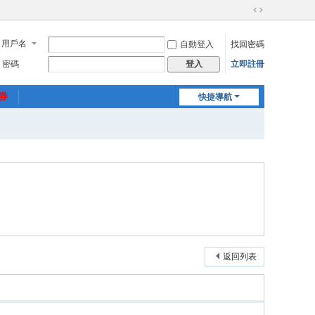
切
換
用戶名
自動登入
找回密碼
到
寬
密碼
立即註冊
登入
版
惠券
快捷導航
返回列表