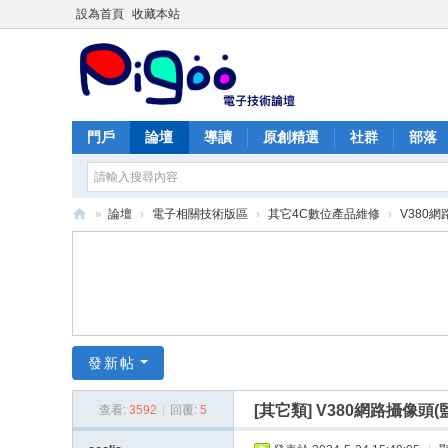
設為首頁
收藏本站
門戶
論壇
導讀
原創精選
社群
部落
»
論壇
›
電子相關技術版區
›
其它4C數位產品維修
›
V380
PI
G
O
O
痞
發新帖
酷
[其它類]
V380網路攝像頭(
查看:
3592
|
回覆:
5
網