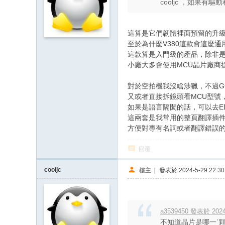
cooljc ，如果
這算是它們韌體裡面預留的升級
至於為什麼V380這款會這麼
這款算是入門級的產品，除非
小廠大多會使用MCU晶片廠商
對於空拍機我沒啥涉獵，不過GO
又或者直接拆鏡頭看MCU型號
如果是語言隔閡的話，可以去EDG
這兩套是我常用的整頁翻譯插
方便對專有名詞或者翻譯錯誤的
回覆
cooljc
樓主
|
發表於 2024-5-29 22:30
a3539450 發表於 2024-
不知道晶片是哪一ˋ顆