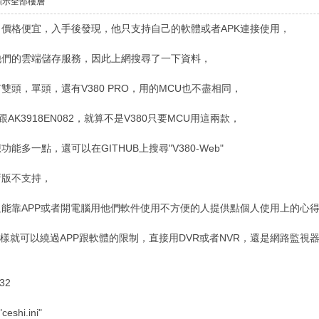
顯示全部樓層
價格便宜，入手後發現，他只支持自己的軟體或者APK連接使用，
他們的雲端儲存服務，因此上網搜尋了一下資料，
頭，單頭，還有V380 PRO，用的MCU也不盡相同，
0跟AK3918EN082，就算不是V380只要MCU用這兩款，
多一點，還可以在GITHUB上搜尋"V380-Web"
新版不支持，
能靠APP或者開電腦用他們軟件使用不方便的人提供點個人使用上的心
這樣就可以繞過APP跟軟體的限制，直接用DVR或者NVR，還是網路監視
32
i.ini"