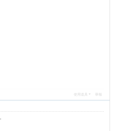
使用道具
舉報
用。