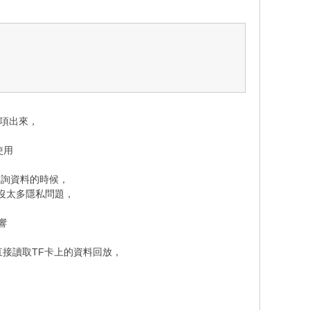
選項出來，
使用
查詢資料的時候，
沒太多隱私問題，
響
可以直接讀取TF卡上的資料回放，