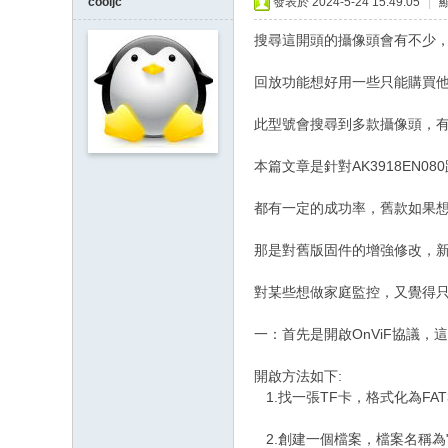
cooljc
發表於 2024-5-24 15:49:05
|
搜尋這開頭的攝像頭會有不少，
回放功能想好用一些只能購買
此型號會搜尋到多款攝像頭，有雙
本篇文章是針對AK3918EN08
都有一定的成功率，舊款如果想功能
那是對舊版固件的增強修改，
對某些想做家庭監控，又覺得只
一：首先是開啟OnViF協議，
開啟方法如下:
1.找一張TF卡，格式化為FAT
2.創建一個檔案，檔案名稱為"cesh