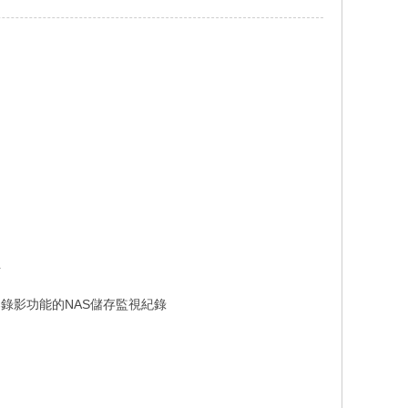
得
器錄影功能的NAS儲存監視紀錄