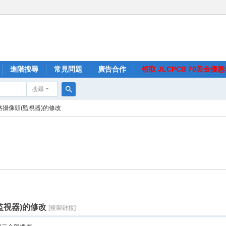
進階搜尋
常見問題
廣告合作
領取 JLCPCB 70美金優
搜尋
搜
網路攝像頭(監視器)的修改
尋
監視器)的修改
[複製鏈接]