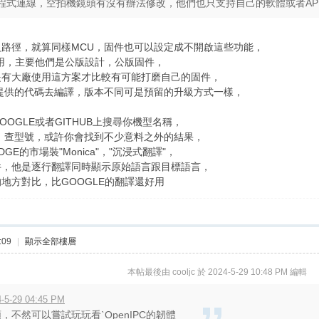
有驅動程式連線，空拍機鏡頭有沒有辦法修改，他們也只支持自己的軟體或者APK連
路徑，就算同樣MCU，固件也可以設定成不開啟這些功能，
通用，主要他們是公版設計，公版固件，
是有大廠使用這方案才比較有可能打磨自己的固件，
提供的代碼去編譯，版本不同可是預留的升級方式一樣，
OGLE或者GITHUB上搜尋你機型名稱，
，查型號，或許你會找到不少意料之外的結果，
E的市場裝"Monica"，"沉浸式翻譯"，
件，他是逐行翻譯同時顯示原始語言跟目標語言，
地方對比，比GOOGLE的翻譯還好用
:09
|
顯示全部樓層
本帖最後由 cooljc 於 2024-5-29 10:48 PM 編輯
5-29 04:45 PM
，不然可以嘗試玩玩看ˋOpenIPC的韌體