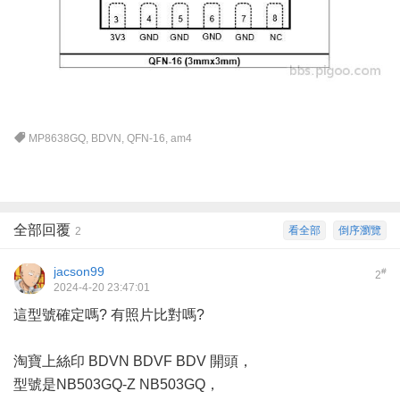
MP8638GQ
,
BDVN
,
QFN-16
,
am4
全部回覆
看全部
倒序瀏覽
2
jacson99
#
2
2024-4-20 23:47:01
這型號確定嗎? 有照片比對嗎?
淘寶上絲印 BDVN BDVF BDV 開頭，
型號是NB503GQ-Z NB503GQ，