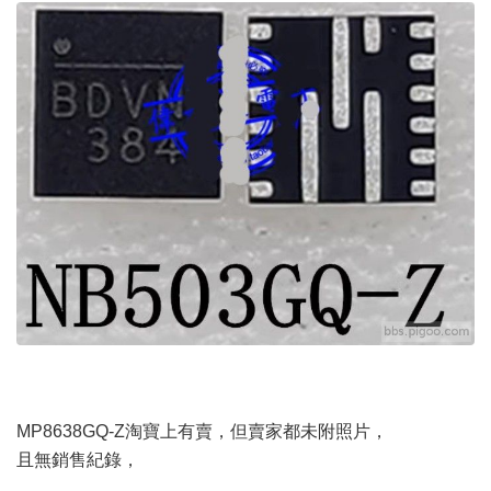
MP8638GQ-Z淘寶上有賣，但賣家都未附照片，
且無銷售紀錄，