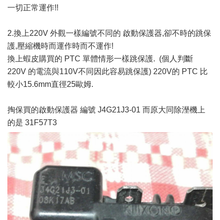
一切正常運作!!
2.換上220V 外觀一樣編號不同的 啟動保護器,卻不時的跳保
護,壓縮機時而運作時而不運作!
換上蝦皮購買的 PTC 單體情形一樣跳保護. (個人判斷
220V 的電流與110V不同因此容易跳保護) 220V的 PTC 比
較小15.6mm直徑25歐姆.
掏保買的啟動保護器 編號 J4G21J3-01 而原大同除溼機上
的是 31F57T3