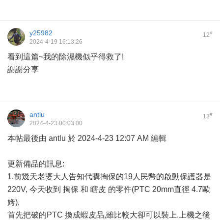
y25982
#
12
2024-4-19 16:13:26
看到這篇~我的除濕機似乎得救了!
謝謝分享
antlu
#
13
2024-4-23 00:03:00
本帖最後由 antlu 於 2024-4-23 12:07 AM 編輯
更新備品的訊息:
1.前幾天老婆大人告知代購掏保的19人民幣的啟動保護器是
220V, 今天收到 掏保 和 瞎皮 的零件(PTC 20mm直徑 4.7歐
姆),
首先把破的PTC 換成蝦皮品,雖比較大卻可以裝上.上機之後