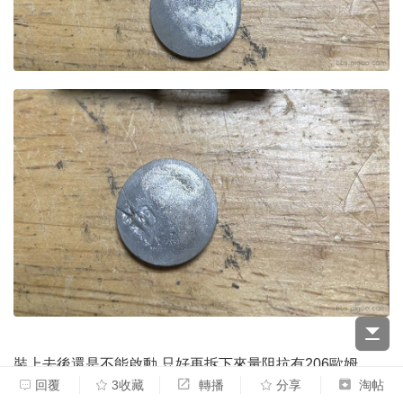
裝上去後還是不能啟動,只好再拆下來量阻抗有206歐姆
回覆
3收藏
轉播
分享
淘帖