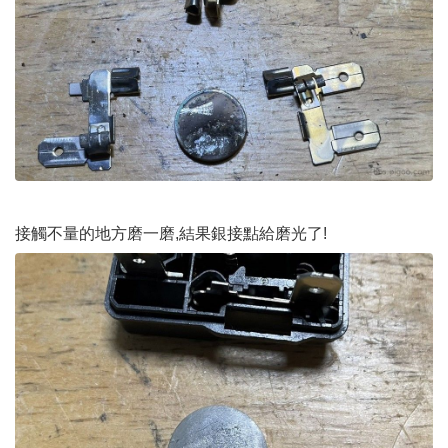
接觸不量的地方磨一磨,結果銀接點給磨光了!