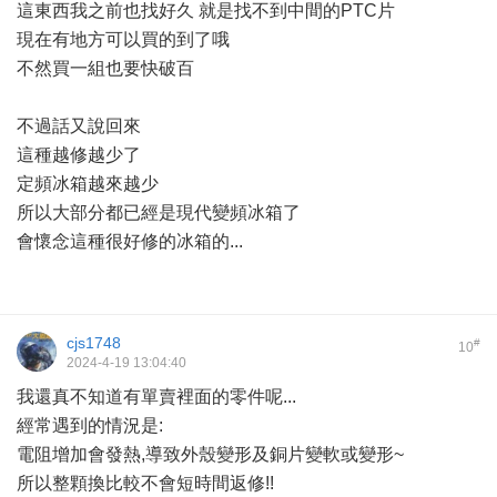
這東西我之前也找好久 就是找不到中間的PTC片
現在有地方可以買的到了哦
不然買一組也要快破百
不過話又說回來
這種越修越少了
定頻冰箱越來越少
所以大部分都已經是現代變頻冰箱了
會懷念這種很好修的冰箱的...
cjs1748
#
10
2024-4-19 13:04:40
我還真不知道有單賣裡面的零件呢...
經常遇到的情況是:
電阻增加會發熱,導致外殼變形及銅片變軟或變形~
所以整顆換比較不會短時間返修!!