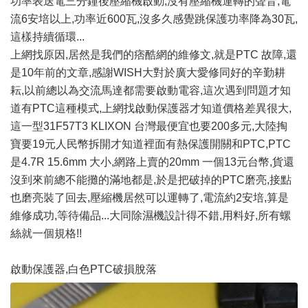
功率表送電三分鐘後壓縮機啟動,沒有壓縮機運轉的聲音,電
流6安培以上,功率近600瓦,沒多久感覺跳保護功率降為30瓦,
這樣持續循環...
上網找原因,居然是我們的痞酷網的維修文,就是PTC 故障,還
是10年前的文章,感謝WISH大對於廣大愛修同好的辛勤耕
耘,以前總以為交流馬達都需要啟動電容,這次遇到問題才知
道有PTC這種模式,上網找啟動保護器才知道價格差異很大,
這一型31F57T3 KLIXON 台灣最便宜也要200多元,大陸掏
寶要19元人民幣拆開才知道裡面有熱保護開關和PTC,PTC
是4.7R 15.6mm 大小,網路上賣的20mm 一個13元台幣,貨還
沒到來前總不能攤的滿地都是,於是把破掉的PTC磨亮,接點
也磨亮裝了回去,壓縮機居然可以運轉了,電流約2安培,算是
維修成功,等待備品...大同除濕機設計得不錯,用料好,所有螺
絲就一個規格!!
啟動保護器,白色PTC破損脫落