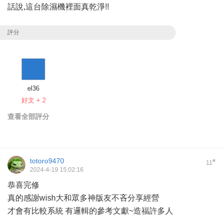
話說,這台除濕機裡面真乾淨!!
評分
el36
好文 + 2
查看全部評分
totoro9470
#
11
2024-4-19 15:02:16
恭喜完修
真的感謝wish大和眾多神版友不吝分享經營
才會有比較系統 有邏輯的參考文獻~造福許多人