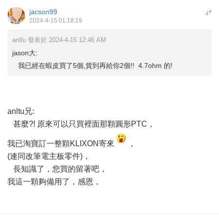
jacson99
#
4
2024-4-15 01:18:19
antlu 發表於 2024-4-15 12:46 AM
jason大:
我已經在蝦皮買了5個,貨到再給你2個!! 4.7ohm 的!
anltu兄:
甚麼?! 原來可以只買裡面那顆圓形PTC，
我已淘寶訂一整顆KLIXON寄來
，
(連同改筆電主板零件)，
長知識了，您買的留著吧，
我這一顆夠備用了，感恩，