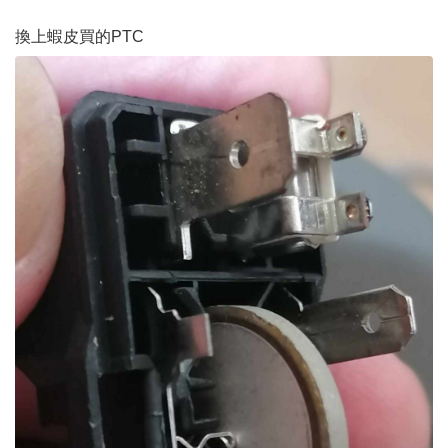
換上蝦皮買的PTC