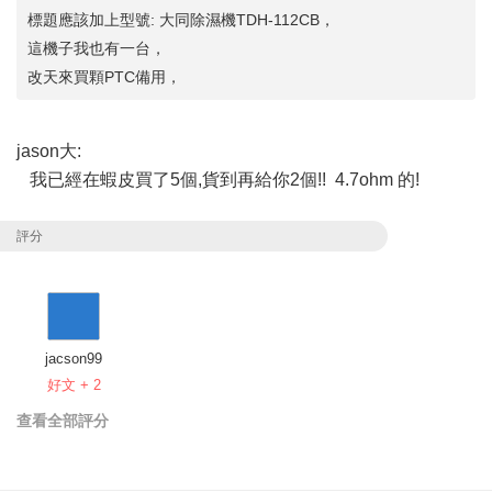
標題應該加上型號: 大同除濕機TDH-112CB，
這機子我也有一台，
改天來買顆PTC備用，
jason大:
我已經在蝦皮買了5個,貨到再給你2個!! 4.7ohm 的!
評分
jacson99
好文 + 2
查看全部評分