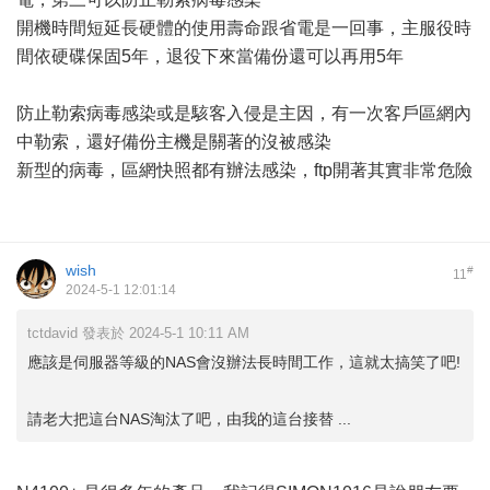
開機時間短延長硬體的使用壽命跟省電是一回事，主服役時
間依硬碟保固5年，退役下來當備份還可以再用5年
防止勒索病毒感染或是駭客入侵是主因，有一次客戶區網內
中勒索，還好備份主機是關著的沒被感染
新型的病毒，區網快照都有辦法感染，ftp開著其實非常危險
wish
#
11
2024-5-1 12:01:14
tctdavid 發表於 2024-5-1 10:11 AM
應該是伺服器等級的NAS會沒辦法長時間工作，這就太搞笑了吧!
請老大把這台NAS淘汰了吧，由我的這台接替 ...