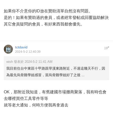
如果你不介意你的ID放在贊助清單自然沒有問題。
是的！如果有贊助過的會員，或者經常發帖或回覆協助解決
其它會員疑問的會員，有好東西我都會優先。
tctdavid
#
19
2024-5-2 12:40:39
wish 發表於 2024-5-2 11:41 AM
我目前住台中東區十甲路跟旱溪東路附近，不過這幾天不行，因
為最先烏骨雞學姐感冒，當烏骨雞學姐好了之後 ...
OK，那附近我知道，有舊建國市場攤商聚落，我有時也會
去哪裡買些工具零件等等
就等老大通知，何時方便我再拿過去