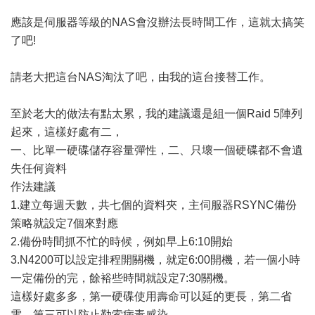
應該是伺服器等級的NAS會沒辦法長時間工作，這就太搞笑
了吧!
請老大把這台NAS淘汰了吧，由我的這台接替工作。
至於老大的做法有點太累，我的建議還是組一個Raid 5陣列
起來，這樣好處有二，
一、比單一硬碟儲存容量彈性，二、只壞一個硬碟都不會遺
失任何資料
作法建議
1.建立每週天數，共七個的資料夾，主伺服器RSYNC備份
策略就設定7個來對應
2.備份時間抓不忙的時候，例如早上6:10開始
3.N4200可以設定排程開關機，就定6:00開機，若一個小時
一定備份的完，餘裕些時間就設定7:30關機。
這樣好處多多，第一硬碟使用壽命可以延的更長，第二省
電，第三可以防止勒索病毒感染