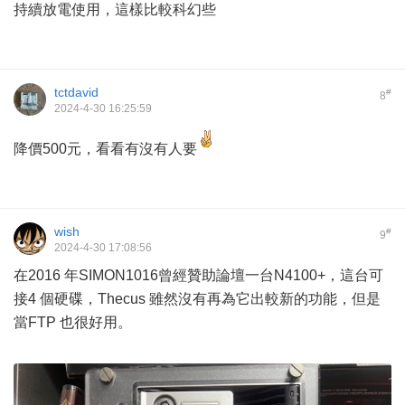
持續放電使用，這樣比較科幻些
tctdavid
#
8
2024-4-30 16:25:59
降價500元，看看有沒有人要
wish
#
9
2024-4-30 17:08:56
在2016 年SIMON1016曾經贊助論壇一台N4100+，這台可
接4 個硬碟，Thecus 雖然沒有再為它出較新的功能，但是
當FTP 也很好用。