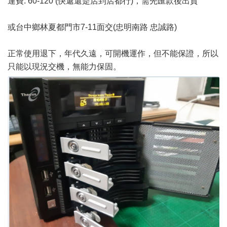
運費: 60-120 (快遞還是店到店都行)，需先匯款後出貨
或台中鄉林夏都門市7-11面交(忠明南路 忠誠路)
正常使用退下，年代久遠，可開機運作，但不能保證，所以
只能以現況交機，無能力保固。