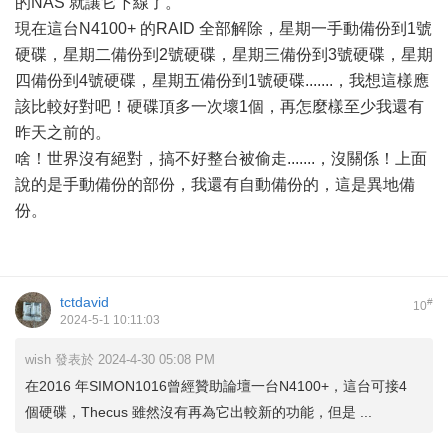
的NAS 就讓它下線了。
現在這台N4100+ 的RAID 全部解除，星期一手動備份到1號
硬碟，星期二備份到2號硬碟，星期三備份到3號硬碟，星期
四備份到4號硬碟，星期五備份到1號硬碟.......，我想這樣應
該比較好對吧！硬碟頂多一次壞1個，再怎麼樣至少我還有
昨天之前的。
啥！世界沒有絕對，搞不好整台被偷走.......，沒關係！上面
說的是手動備份的部份，我還有自動備份的，這是異地備
份。
tctdavid
#
10
2024-5-1 10:11:03
wish 發表於 2024-4-30 05:08 PM
在2016 年SIMON1016曾經贊助論壇一台N4100+，這台可接4
個硬碟，Thecus 雖然沒有再為它出較新的功能，但是 ...