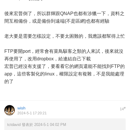
後來宏普倒了，所以群輝跟QNAP也都有涉獵一下，資料之
間互相備份，或是備份到遠端(不是區網)也都有經驗
老大要是需要怎樣設定，不要太困難的，我應該都幫得上忙
FTP要開port，經常會有菜鳥駭客之類的人來試，後來就沒
再使用了，改用dropbox，給連結自己下載
宏普已經沒有支援了，要看看它的網頁還能不能找到FTP的
app，這些客製化的linux，權限設定有複雜，不是我能處理
的了
wish
#
14
2024-5-1 17:20:21
tctdavid 發表於 2024-5-1 04:02 PM