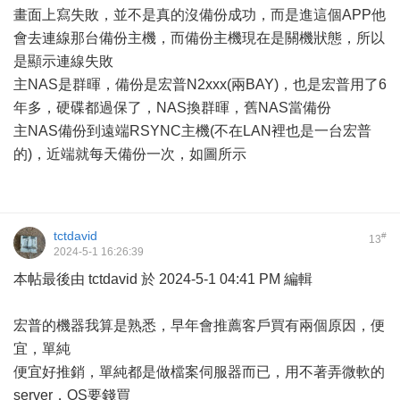
畫面上寫失敗，並不是真的沒備份成功，而是進這個APP他
會去連線那台備份主機，而備份主機現在是關機狀態，所以
是顯示連線失敗
主NAS是群暉，備份是宏普N2xxx(兩BAY)，也是宏普用了6
年多，硬碟都過保了，NAS換群暉，舊NAS當備份
主NAS備份到遠端RSYNC主機(不在LAN裡也是一台宏普
的)，近端就每天備份一次，如圖所示
tctdavid
#
13
2024-5-1 16:26:39
本帖最後由 tctdavid 於 2024-5-1 04:41 PM 編輯
宏普的機器我算是熟悉，早年會推薦客戶買有兩個原因，便
宜，單純
便宜好推銷，單純都是做檔案伺服器而已，用不著弄微軟的
server，OS要錢買