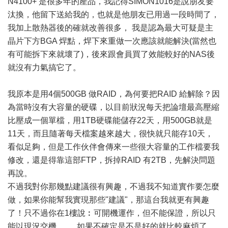
N4100+ 是很多年的產品，我記得SIMON1016是說朋友要
汰換，他留下送給我的，也就是他朋友已用過一段時間了，
我加上散熱器後的確就改善很多， 我是認為最大可疑是主
晶片下方BGA 焊點，焊下來重做一次應該就能解決(當然也
有可能拆下來就壞了)，後來跟會員買了效能較好的NAS後
就沒有力氣搞它了。
我原本是用4個500GB 做RAID，為何要把RAID 給解除？因
為當時沒有大容量的硬碟，以目前狀況每天把論壇最高壓縮
比壓成一個單檔，用1TB硬碟能儲存22天，用500GB就是
11天，而且隨著每天檔案越來越大，很快就只能存10天，
看似足夠，但是工作伙伴會傳來一些很大容量的工作檔要我
修改，還是得靠這部FTP，拆掉RAID 有2TB，先解決問題
再說。
不過我對你那幾點建議很有興趣，不過我不知道實作要怎麼
做，如果你能幫我實現那些"建議"，那這台我就更有興趣
了！只不過你在1樓說︰可開機運作，但不能保證，所以只
能以現況交機......，如果不確定是不是好的就比較麻煩了。