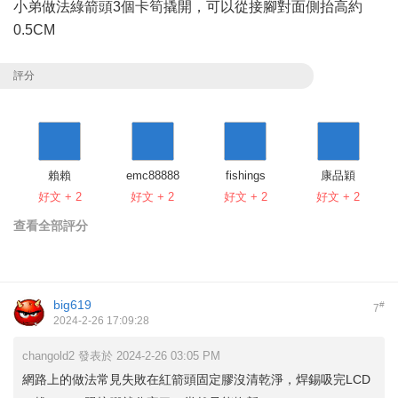
小弟做法綠箭頭3個卡筍撬開，可以從接腳對面側抬高約
0.5CM
評分
賴賴
emc88888
fishings
康品穎
好文 + 2
好文 + 2
好文 + 2
好文 + 2
查看全部評分
big619
#
7
2024-2-26 17:09:28
changold2 發表於 2024-2-26 03:05 PM
網路上的做法常見失敗在紅箭頭固定膠沒清乾淨，焊錫吸完LCD