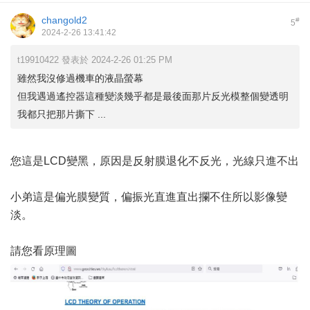
changold2
#
5
2024-2-26 13:41:42
t19910422 發表於 2024-2-26 01:25 PM
雖然我沒修過機車的液晶螢幕
但我遇過遙控器這種變淡幾乎都是最後面那片反光模整個變透明
我都只把那片撕下 ...
您這是LCD變黑，原因是反射膜退化不反光，光線只進不出
小弟這是偏光膜變質，偏振光直進直出攔不住所以影像變
淡。
請您看原理圖