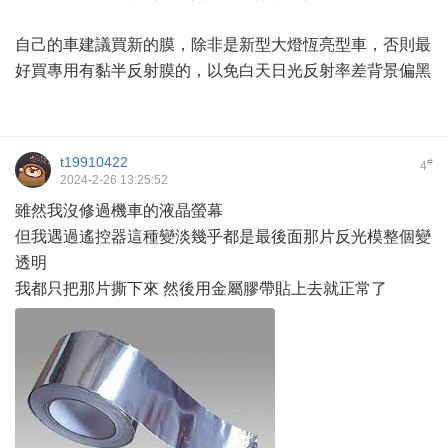
自己的車建議買新的膜，除非是新型大燈恆亮型車，否則最
好買專用有黏半反射膜的，以免白天日光反射率差背景偏黑
t19910422
#
4
2024-2-26 13:25:52
雖然我沒修過機車的液晶螢幕
但我遇過遙控器這種變淡幾乎都是最後面那片反光模整個變
透明
我都只把那片撕下來 然後用金屬膠帶貼上去就正常了