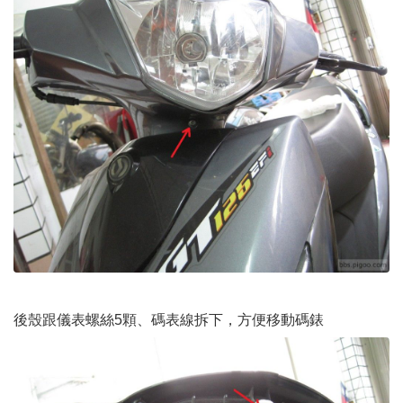
後殼跟儀表螺絲5顆、碼表線拆下，方便移動碼錶