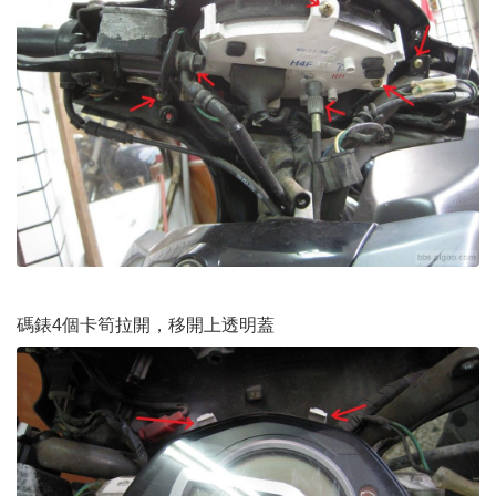
碼錶4個卡筍拉開，移開上透明蓋