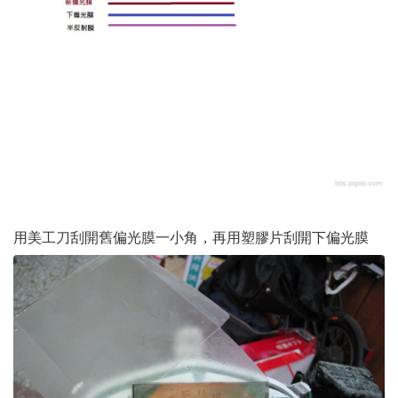
用美工刀刮開舊偏光膜一小角，再用塑膠片刮開下偏光膜