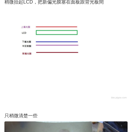
稍微抬起LCD，把新偏光膜塞在面板跟背光板間
只稍微清楚一些