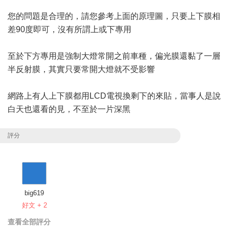
您的問題是合理的，請您參考上面的原理圖，只要上下膜相
差90度即可，沒有所謂上或下專用
至於下方專用是強制大燈常開之前車種，偏光膜還黏了一層
半反射膜，其實只要常開大燈就不受影響
網路上有人上下膜都用LCD電視換剩下的來貼，當事人是說
白天也還看的見，不至於一片深黑
評分
big619
好文 + 2
查看全部評分