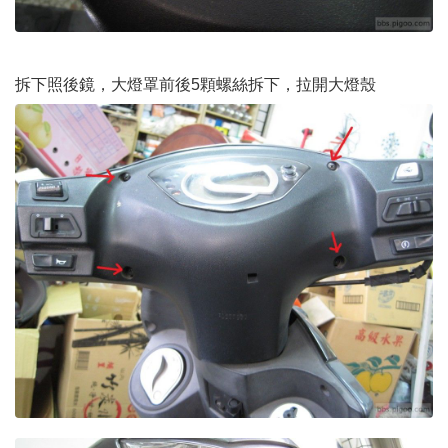
拆下照後鏡，大燈罩前後5顆螺絲拆下，拉開大燈殼