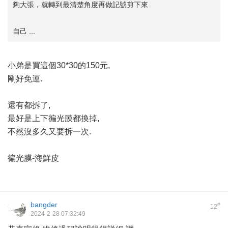
夠大張，就轉到最清楚角度再做記號剪下來
自己 ...
小弟是買這個30*30的150元,
剛好免運.
還有都拆了,
最好是上下徧光膜都換掉,
不然沒多久又要拆一次.
徧光膜-海鮮皮
bangder
#
12
2024-2-28 07:32:49