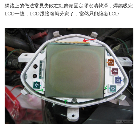
網路上的做法常見失敗在紅箭頭固定膠沒清乾淨，焊錫吸完
LCD一拔，LCD跟接腳就分家了，當然只能換新LCD