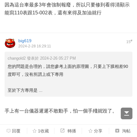
因為這台車最多3年會強制報廢，所以只要修到看得清顯示
能寫110表跟15-002表，還有來得及加油就行
big619
#
15
2024-2-28 16:29:11
changold2 發表於 2024-2-26 05:27 PM
您的問題是合理的，請您參考上面的原理圖，只要上下膜相差90
度即可，沒有所謂上或下專用
至於下方專用是 ...
手上有一台儀器遲遲不敢動手，怕一個手殘就毀了。
回覆
1收藏
轉播
分享
淘帖