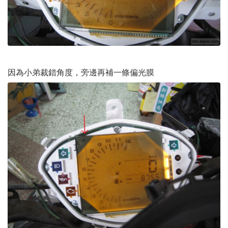
因為小弟裁錯角度，旁邊再補一條偏光膜