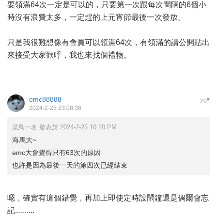
要領滿64次一定是可以的，只要第一次跟每次間隔的6個小
時沒有浪費太多，一定趕的上元宵節最後一次發放。
只是我很難想像有會員可以領滿64次，有領滿的請公開貼出
來接受大家歡呼，我也來找個禮物。
emc88888
#
20
2024-2-25 23:08:36
菜鳥一名 發表於 2024-2-25 10:20 PM
海馬大~
emc大會覺得只有63次的原因
也許是因為最後一天的第四次已經結束
嗯，確實有這個錯覺，再加上即使定時設鬧鐘還是偶爾會忘
記..........