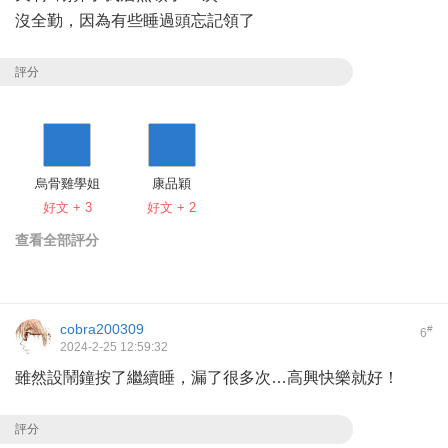
沒全勤，因為有些睡過頭忘記領了
評分
烏骨雞學姐
康品穎
好文 + 3
好文 + 2
查看全部評分
cobra200309
#
6
2024-2-25 12:59:32
雖然設鬧鐘按了繼續睡，漏了很多次…高興快樂就好！
評分