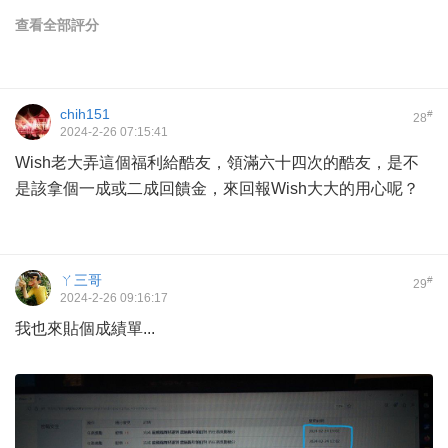
查看全部評分
chih151
#
28
2024-2-26 07:15:41
Wish老大弄這個福利給酷友，領滿六十四次的酷友，是不
是該拿個一成或二成回饋金，來回報Wish大大的用心呢？
ㄚ三哥
#
29
2024-2-26 09:16:17
我也來貼個成績單...