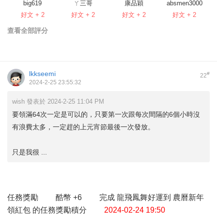
big619
ㄚ三哥
康品穎
absmen3000
好文 + 2
好文 + 2
好文 + 2
好文 + 2
查看全部評分
lkkseemi
#
22
2024-2-25 23:55:32
wish 發表於 2024-2-25 11:04 PM
要領滿64次一定是可以的，只要第一次跟每次間隔的6個小時沒
有浪費太多，一定趕的上元宵節最後一次發放。
只是我很 ...
任務獎勵 酷幣 +6 完成 龍飛鳳舞好運到 農曆新年
領紅包 的任務獎勵積分
2024-02-24 19:50