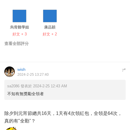
烏骨雞學姐
康品穎
好文 + 3
好文 + 2
查看全部評分
wish
#
7
2024-2-25 13:27:40
sa2086 發表於 2024-2-25 12:43 AM
不知有無獎勵全領者
除夕到元宵節總共16天，1天有4次領紅包，全領是64次，
真的有"全勤"？