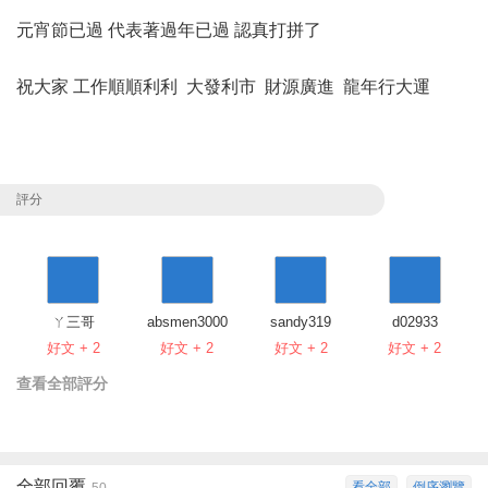
元宵節已過 代表著過年已過 認真打拼了
祝大家 工作順順利利 大發利市 財源廣進 龍年行大運
評分
ㄚ三哥
absmen3000
sandy319
d02933
好文 + 2
好文 + 2
好文 + 2
好文 + 2
查看全部評分
全部回覆
看全部
倒序瀏覽
50