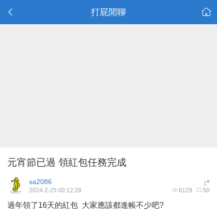
打屁閒聊
元宵節已過 領紅包任務完成
sa2086
#
1
2024-2-25 00:12:28
6129
50
過年領了16天的紅包 大家應該都進帳不少吧?