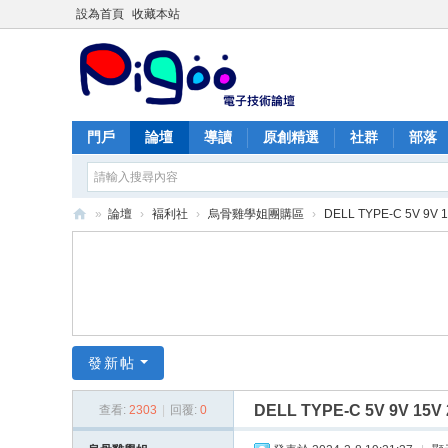
設為首頁
收藏本站
門戶
論壇
導讀
原創精選
社群
部落
»
論壇
›
褔利社
›
烏骨雞學姐團購區
›
DELL TYPE-C 5V 9
PI
G
O
O
痞
發新帖
酷
DELL TYPE-C 5V 9V 1
查看:
2303
|
回覆:
0
網