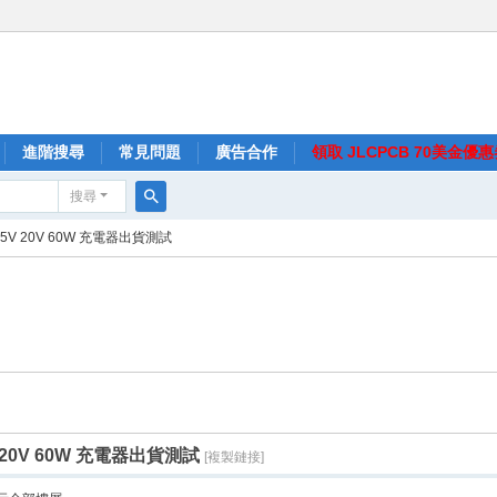
進階搜尋
常見問題
廣告合作
領取 JLCPCB 70美金優
搜尋
搜
V 15V 20V 60W 充電器出貨測試
尋
5V 20V 60W 充電器出貨測試
[複製鏈接]