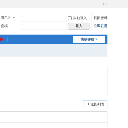
切
換
用戶名
自動登入
找回密碼
到
寬
密碼
立即註冊
登入
版
惠券
快捷導航
返回列表