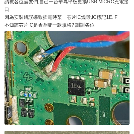
請教各位論友們,自己一台華為平板更換USB MICRO充電接
口
因為安裝錯誤導致插電時某一芯片IC燒毀,IC標記1E. F
不知該芯片IC是否為哪一款規格? 謝謝各位