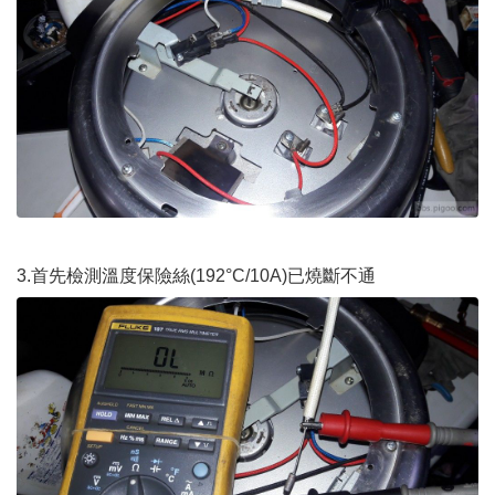
3.首先檢測溫度保險絲(192°C/10A)已燒斷不通