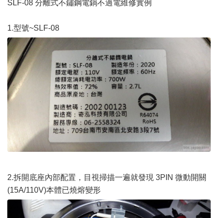
SLF-08 分離式不鏽鋼電鍋不過電維修實例
1.型號~SLF-08
2.拆開底座內部配置，目視掃描一遍就發現 3PIN 微動開關
(15A/110V)本體已燒熔變形