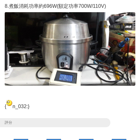
8.煮飯消耗功率約696W(額定功率700W/110V)
{
n_032:}
評分