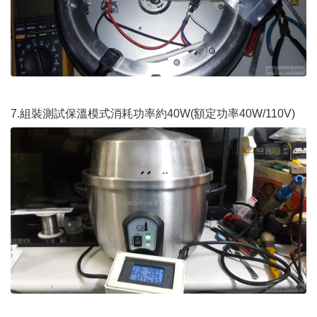
7.組裝測試保溫模式消耗功率約40W(額定功率40W/110V)