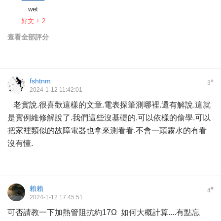
wet
好文 + 2
查看全部評分
fshtnm
#
3
2024-1-12 11:42:01
老實說.很喜歡這樣的文章.電表探筆測哪裡.還有解說.這就
是實例維修解說了.我們這些沒基礎的.可以依樣的偷學.可以
把家裡類似的故障電器也拿來測看看.不會一頭霧水的有看
沒有懂.
賴賴
#
4
2024-1-12 17:45:51
可否請教一下加熱管阻抗約17Ω 如何大概計算....有點忘