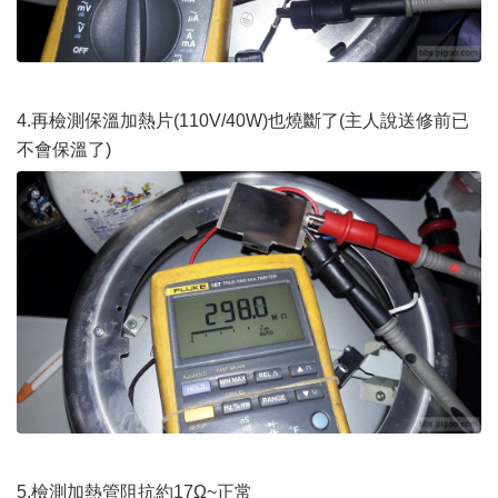
4.再檢測保溫加熱片(110V/40W)也燒斷了(主人說送修前已
不會保溫了)
5.檢測加熱管阻抗約17Ω~正常