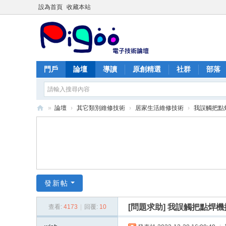
設為首頁
收藏本站
門戶
論壇
導讀
原創精選
社群
部落
»
論壇
›
其它類別維修技術
›
居家生活維修技術
›
我誤觸把點
PI
G
O
O
痞
發新帖
酷
[問題求助]
我誤觸把點焊機
查看:
4173
|
回覆:
10
網