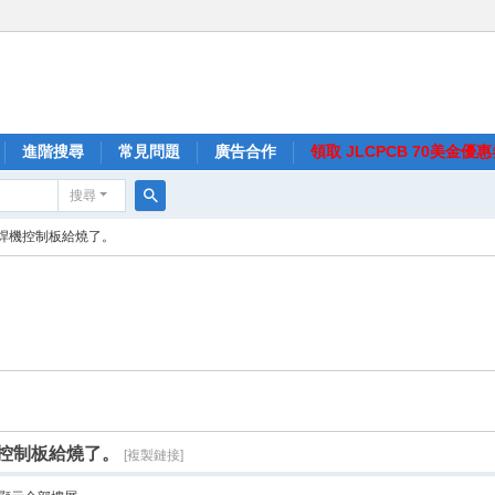
進階搜尋
常見問題
廣告合作
領取 JLCPCB 70美金優
搜尋
搜
焊機控制板給燒了。
尋
控制板給燒了。
[複製鏈接]