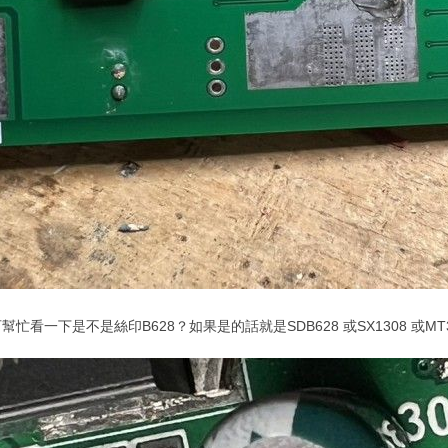
看一下是不是絲印B628？如果是的話就是SDB628 或SX1308 或M