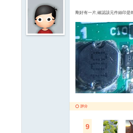
剛好有一片,確認該元件絲印是B
評分
9