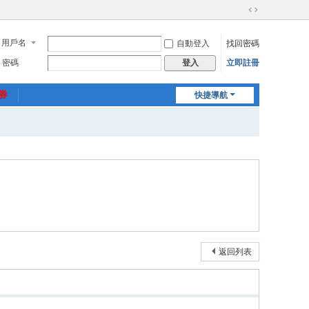
切
換
用戶名
自動登入
找回密碼
到
寬
密碼
立即註冊
登入
版
惠券
快捷導航
返回列表