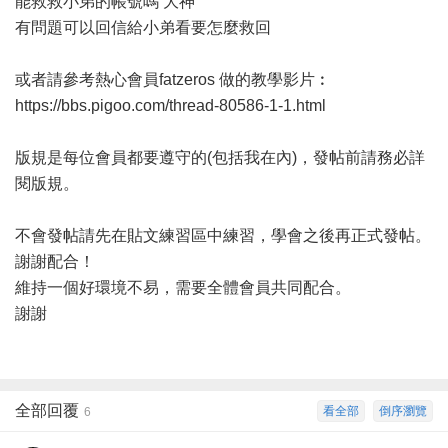
能救救小弟的帳號嗎 大神
有問題可以回信給小弟看要怎麼救回
或者請參考熱心會員fatzeros 做的教學影片︰
https://bbs.pigoo.com/thread-80586-1-1.html
版規是每位會員都要遵守的(包括我在內)，發帖前請務必詳
閱版規。
不會發帖請先在貼文練習區中練習，學會之後再正式發帖。
謝謝配合！
維持一個好環境不易，需要全體會員共同配合。
謝謝
全部回覆
看全部
倒序瀏覽
6