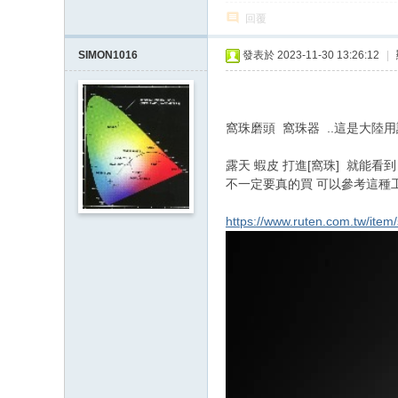
回覆
SIMON1016
發表於 2023-11-30 13:26:12
|
窩珠磨頭 窩珠器 ..這是大陸
露天 蝦皮 打進[窩珠] 就能看
不一定要真的買 可以參考這種工具
https://www.ruten.com.tw/it