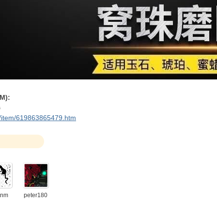
M):
器
m/item/619863865479.htm
tnm
peter180