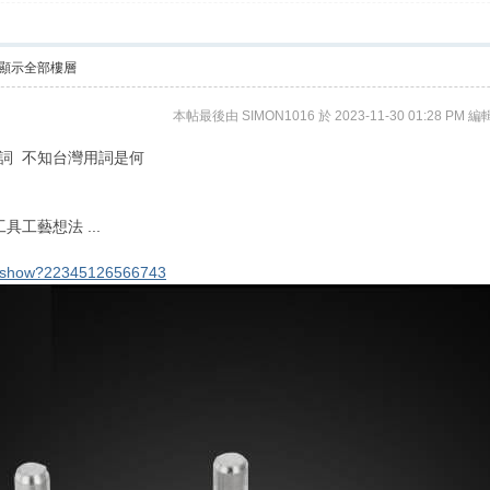
顯示全部樓層
本帖最後由 SIMON1016 於 2023-11-30 01:28 PM 編
用詞 不知台灣用詞是何
到
工藝想法 ...
em/show?22345126566743