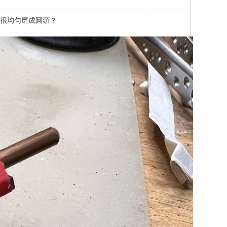
能很均勻磨成圓頭？