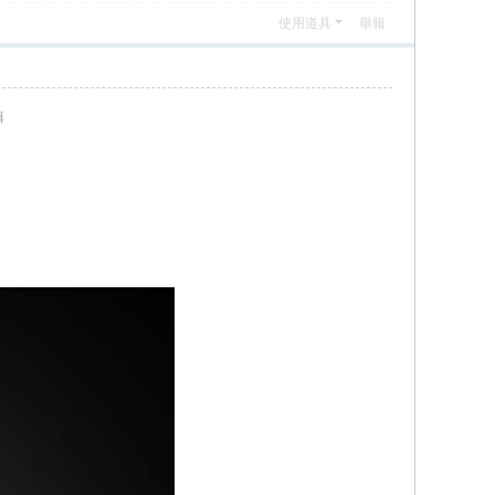
使用道具
舉報
輯