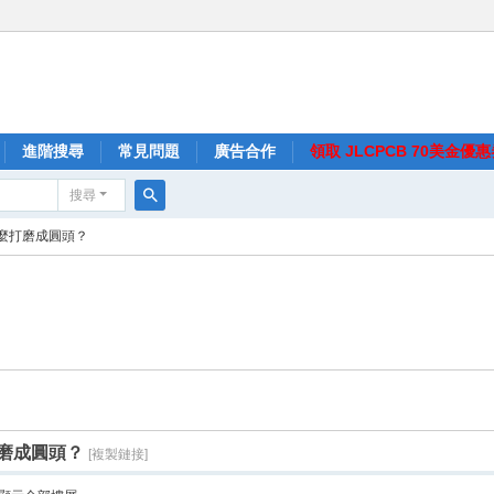
進階搜尋
常見問題
廣告合作
領取 JLCPCB 70美金優
搜尋
搜
麼打磨成圓頭？
尋
磨成圓頭？
[複製鏈接]