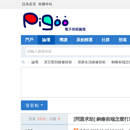
設為首頁
收藏本站
門戶
論壇
導讀
原創精選
社群
部落
»
論壇
›
其它類別維修技術
›
居家生活維修技術
›
銅條前端怎
PI
G
O
O
痞
發新帖
酷
[問題求助]
銅條前端怎麼打
查看:
3319
|
回覆:
8
網