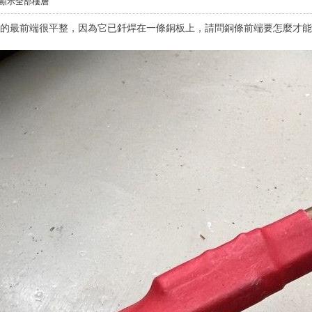
顯示全部樓層
露的最前端很平整，因為它已釺焊在一條銅板上，請問銅條前端要怎麼才