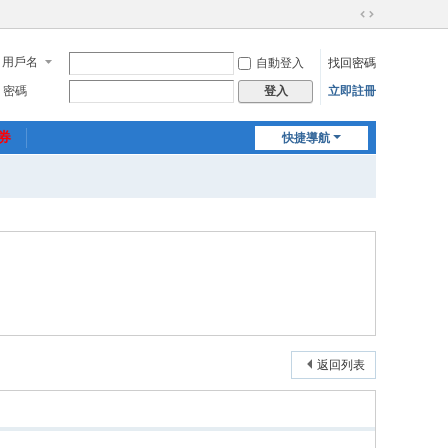
切
換
用戶名
自動登入
找回密碼
到
寬
密碼
立即註冊
登入
版
惠券
快捷導航
返回列表