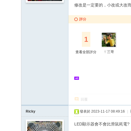
修改是一定要的，小改或大改
評分
1
ㄚ三哥
查看全部評分
回覆
Ricky
發表於 2023-11-17 08:49:16
|
LED顯示器會不會比滑鼠耗電?