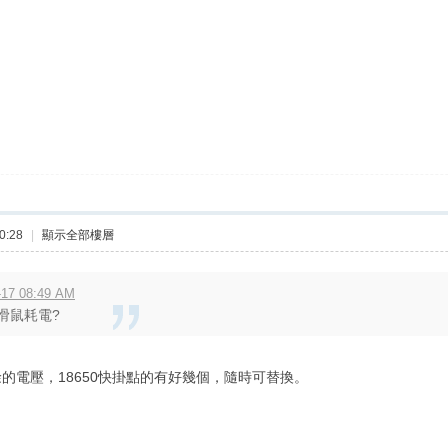
0:28
|
顯示全部樓層
17 08:49 AM
滑鼠耗電?
的電壓，18650快掛點的有好幾個，隨時可替換。