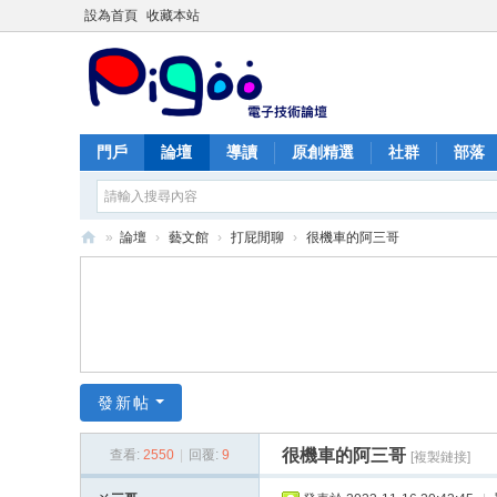
設為首頁
收藏本站
門戶
論壇
導讀
原創精選
社群
部落
»
論壇
›
藝文館
›
打屁閒聊
›
很機車的阿三哥
PI
G
O
O
痞
發新帖
酷
很機車的阿三哥
查看:
2550
|
回覆:
9
[複製鏈接]
網