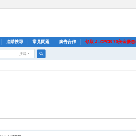
進階搜尋
常見問題
廣告合作
領取 JLCPCB 70美金優
搜尋
搜
尋