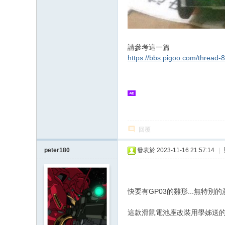
請參考這一篇
https://bbs.pigoo.com/thread-
回覆
peter180
發表於 2023-11-16 21:57:14
|
快要有GP03的雛形...無特別的
這款滑鼠電池座改裝用學姊送的