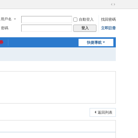
切
換
用戶名
自動登入
找回密碼
到
寬
密碼
立即註冊
登入
版
惠券
快捷導航
返回列表