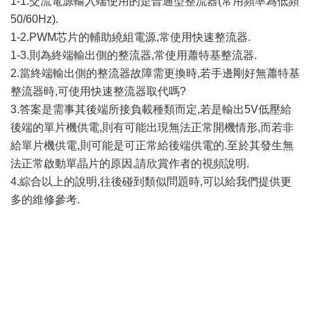
1-1.交流電源輸入端使用的是普通型整流器(常用頻率為低頻
50/60Hz).
1-2.PWM芯片的輔助繞組電源,常使用快速整流器.
1-3.則為終端輸出側的整流器,常使用蕭特基整流器.
2.當終端輸出側的整流器故障需更換時,若手邊剛好無蕭特基
整流器時,可使用快速整流器取代嗎?
3.答案是需事其後端所接負載種類而定,若是輸出5V低壓給
後端的單片機供電,則有可能出現無法正常開機情形,而若非
給單片機供電,則可能是可正常給後端供電的.至於其發生無
法正常啟動單晶片的原因,請欣賞作者的視頻說明.
4.綜合以上的說明,往後碰到類似問題時,可以給我們提供更
多的維修參考.