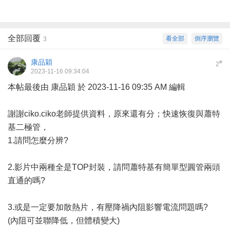
全部回覆
看全部
倒序瀏覽
3
康品穎
#
2
2023-11-16 09:34:04
本帖最後由 康品穎 於 2023-11-16 09:35 AM 編輯
謝謝ciko.ciko老師提供資料，原來還有分；快速恢復與蕭特
基二極管，
1.請問怎麼分辨?
2.影片中兩種全是TOP封裝，請問蕭特基有簡單型圓管兩頭
直通的嗎?
3.或是一定要加散熱片，有壓降禍內阻影響電流問題嗎?
(內阻可並聯降低，但體積變大)