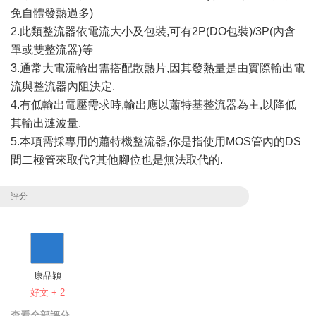
免自體發熱過多)
2.此類整流器依電流大小及包裝,可有2P(DO包裝)/3P(內含
單或雙整流器)等
3.通常大電流輸出需搭配散熱片,因其發熱量是由實際輸出電
流與整流器內阻決定.
4.有低輸出電壓需求時,輸出應以蕭特基整流器為主,以降低
其輸出漣波量.
5.本項需採專用的蕭特機整流器,你是指使用MOS管內的DS
間二極管來取代?其他腳位也是無法取代的.
評分
康品穎
好文 + 2
查看全部評分