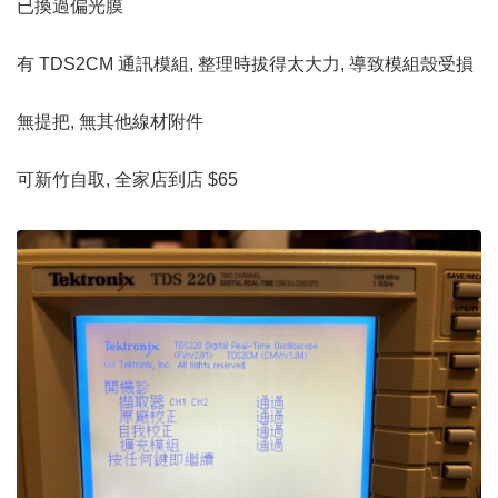
已換過偏光膜
有 TDS2CM 通訊模組, 整理時拔得太大力, 導致模組殼受損
無提把, 無其他線材附件
可新竹自取, 全家店到店 $65