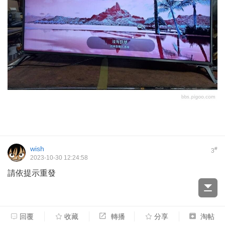
wish
#
3
2023-10-30 12:24:58
請依提示重發
回覆
收藏
轉播
分享
淘帖