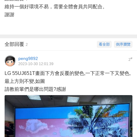
維持一個好環境不易，需要全體會員共同配合。
謝謝
全部回覆
看全部
倒序瀏覽
2
peng9892
#
2
2023-10-30 12:01:39
LG 55UJ651T畫面下方會反覆的變色,一下正常一下又變色,
最上方則不變,如圖
請教前輩們是哪出問題?感謝