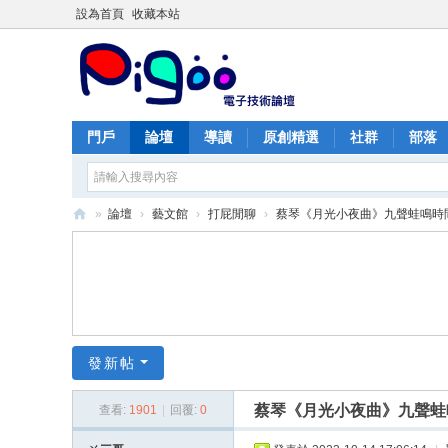
設為首頁
收藏本站
門戶
論壇
導讀
原創精選
社群
部落
»
論壇
›
藝文館
›
打屁閒聊
›
蔡琴《月光小夜曲》九聲蛙鳴時間對
PI
G
O
O
痞
發新帖
酷
蔡琴《月光小夜曲》九聲蛙
查看:
1901
|
回覆:
0
網