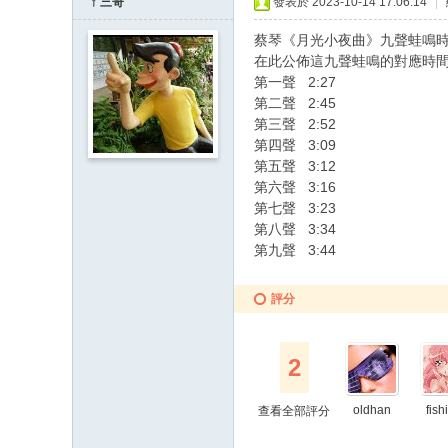
ㄚ三哥
發表於 2023-10-14 17:06:14
|
蔡琴《月光小夜曲》九聲蛙鳴
在此公佈這九聲蛙鳴的對應時
第一聲 2:27
第二聲 2:45
第三聲 2:52
第四聲 3:09
第五聲 3:12
第六聲 3:16
第七聲 3:23
第八聲 3:34
第九聲 3:44
評分
2
oldhan
fish
查看全部評分