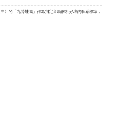
夜曲》的「九聲蛙鳴」作為判定音箱解析好壞的聽感標準，