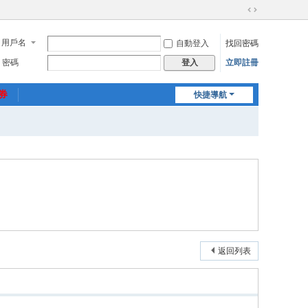
切
換
用戶名
自動登入
找回密碼
到
寬
密碼
立即註冊
登入
版
惠券
快捷導航
返回列表