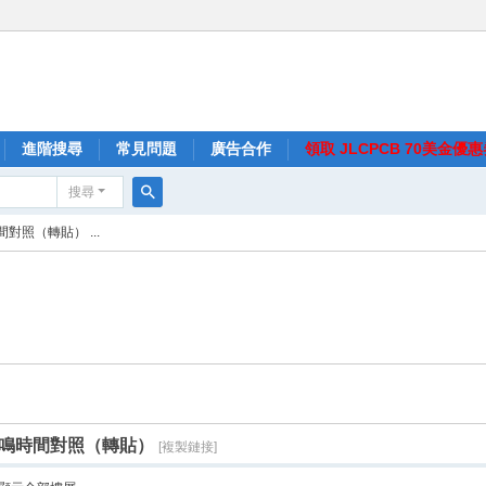
進階搜尋
常見問題
廣告合作
領取 JLCPCB 70美金優
搜尋
搜
照（轉貼） ...
尋
鳴時間對照（轉貼）
[複製鏈接]